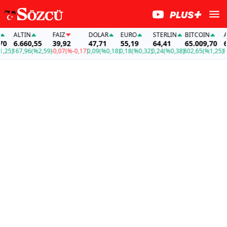
ALTIN
FAİZ
DOLAR
EURO
STERLIN
BITCOIN
ALT
6.660,55
39,92
47,71
55,19
64,41
65.009,70
6.6
5)
167,96
(%2,59)
-0,07
(%-0,17)
0,09
(%0,18)
0,18
(%0,32)
0,24
(%0,38)
802,65
(%1,25)
167