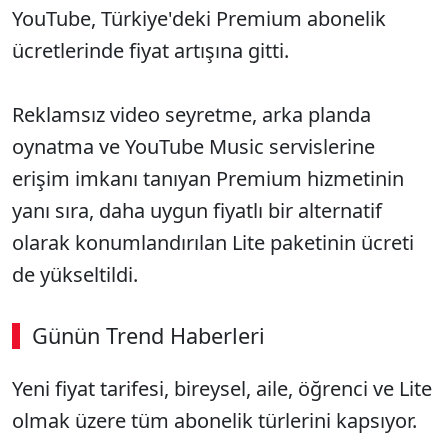
YouTube, Türkiye'deki Premium abonelik
ücretlerinde fiyat artışına gitti.
Reklamsız video seyretme, arka planda
oynatma ve YouTube Music servislerine
erişim imkanı tanıyan Premium hizmetinin
yanı sıra, daha uygun fiyatlı bir alternatif
olarak konumlandırılan Lite paketinin ücreti
de yükseltildi.
Günün Trend Haberleri
00:02
/ 08:15
Yeni fiyat tarifesi, bireysel, aile, öğrenci ve Lite
Sesi Aç
olmak üzere tüm abonelik türlerini kapsıyor.