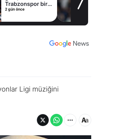
müjde! Ayrılmak
2 gün önce
istiyor
nlar Ligi müziğini