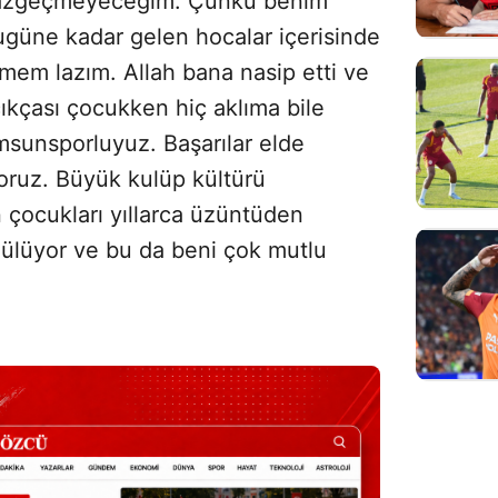
vazgeçmeyeceğim. Çünkü benim
Bugüne kadar gelen hocalar içerisinde
emem lazım. Allah bana nasip etti ve
kçası çocukken hiç aklıma bile
msunsporluyuz. Başarılar elde
oruz. Büyük kulüp kültürü
çocukları yıllarca üzüntüden
 gülüyor ve bu da beni çok mutlu