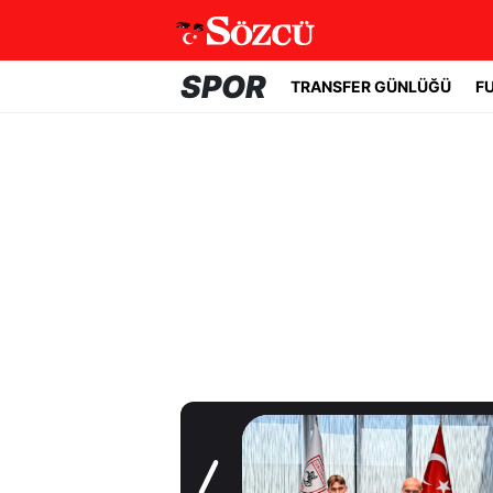
SPOR
TRANSFER GÜNLÜĞÜ
F
Transfer Günlüğü
Samsunspor,
Polonyalı