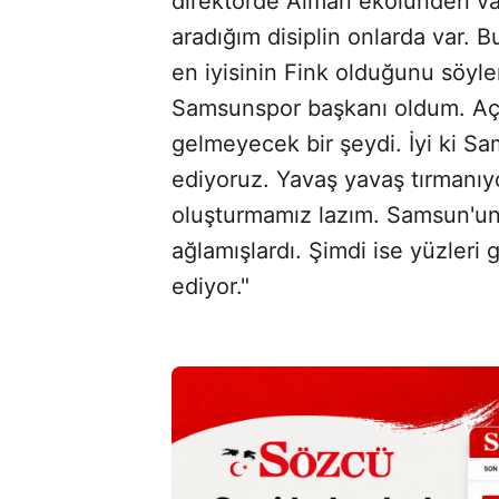
direktörde Alman ekolünden 
aradığım disiplin onlarda var. 
en iyisinin Fink olduğunu söyl
Samsunspor başkanı oldum. Açı
gelmeyecek bir şeydi. İyi ki Sa
ediyoruz. Yavaş yavaş tırmanıy
oluşturmamız lazım. Samsun'un 
ağlamışlardı. Şimdi ise yüzleri
ediyor."