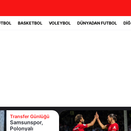
UTBOL
BASKETBOL
VOLEYBOL
DÜNYADAN FUTBOL
DİĞ
Transfer Günlüğü
Salah devreye
girdi,