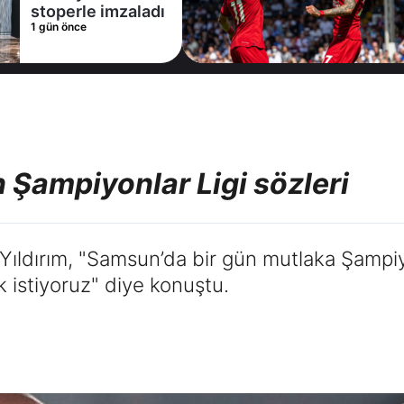
Trabzonspor bir
2 gün önce
yıldızı daha bitirdi
n Şampiyonlar Ligi sözleri
ıldırım, "Samsun’da bir gün mutlaka Şampiyo
 istiyoruz" diye konuştu.