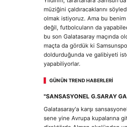
Yıldırım, taraftarlara Samsun'd
müziğini çaldıracaklarını söyle
olmak istiyoruz. Ama bu benim
değil, futbolcuların da yapabilec
bu son Galatasaray maçında oldu
maçta da gördük ki Samsunspor
doldurduğunda ve galibiyeti ist
yapabiliyorlar.
GÜNÜN TREND HABERLERI
"SANSASYONEL G.SARAY GAL
Galatasaray'a karşı sansasyonel
sene yine Avrupa kupalarına gi