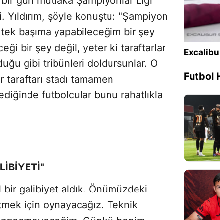
a bir gün mutlaka Şampiyonlar Ligi
di. Yıldırım, şöyle konuştu: "Şampiyon
 tek başıma yapabileceğim bir şey
eği bir şey değil, yeter ki taraftarlar
Excalibu
ğu gibi tribünleri doldursunlar. O
Futbol 
 taraftarı stadı tamamen
ediğinde futbolcular bunu rahatlıkla
İBİYETİ"
 bir galibiyet aldık. Önümüzdeki
tmek için oynayacağız. Teknik