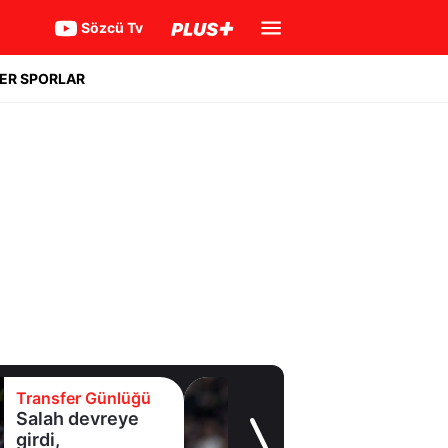
Sözcü Tv
ER SPORLAR
Transfer Günlüğü
Yıldız oyuncudan
Fenerbahçe'ye