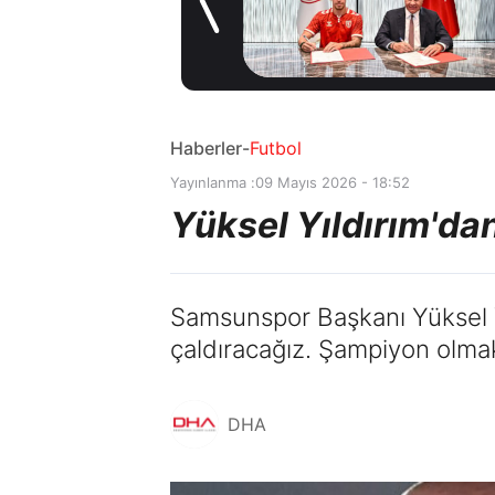
stoperle imzaladı
1 gün önce
Haberler
-
Futbol
Yayınlanma :
09 Mayıs 2026 - 18:52
Yüksel Yıldırım'da
Samsunspor Başkanı Yüksel Y
çaldıracağız. Şampiyon olmak
DHA