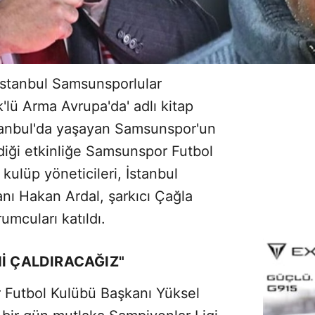
İstanbul Samsunsporlular
'lü Arma Avrupa'da' adlı kitap
İstanbul'da yaşayan Samsunspor'un
rdiği etkinliğe Samsunspor Futbol
kulüp yöneticileri, İstanbul
ı Hakan Ardal, şarkıcı Çağla
umcuları katıldı.
Nİ ÇALDIRACAĞIZ"
 Futbol Kulübü Başkanı Yüksel