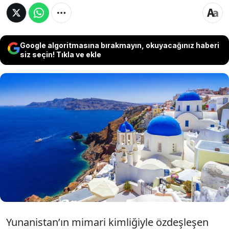
Google algoritmasına bırakmayın, okuyacağınız haberi
siz seçin! Tıkla ve ekle
Yunan adalarının simgesi haline gelen mavi
ve beyaz renkli evlerin kökeninin romantik
bir tercihe değil, 20. yüzyılda yaşanan kolera
salgınına ve ekonomik kısıtlamalara
dayandığı ortaya çıktı.
Yunanistan’ın mimari kimliğiyle özdeşleşen