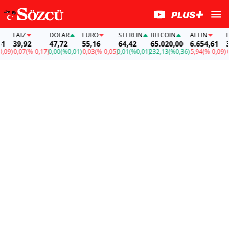
FAİZ
DOLAR
EURO
STERLIN
BITCOIN
ALTIN
FAİ
39,92
47,72
55,16
64,42
65.020,00
6.654,61
39,
9)
-0,07
(%-0,17)
0,00
(%0,01)
-0,03
(%-0,05)
0,01
(%0,01)
232,13
(%0,36)
-5,94
(%-0,09)
-0,0