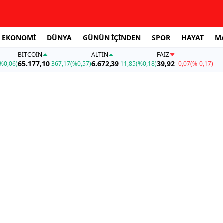
EKONOMİ
DÜNYA
GÜNÜN İÇİNDEN
SPOR
HAYAT
M
BITCOIN
ALTIN
FAİZ
65.177,10
6.672,39
39,92
%0,06)
367,17
(%0,57)
11,85
(%0,18)
-0,07
(%-0,17)