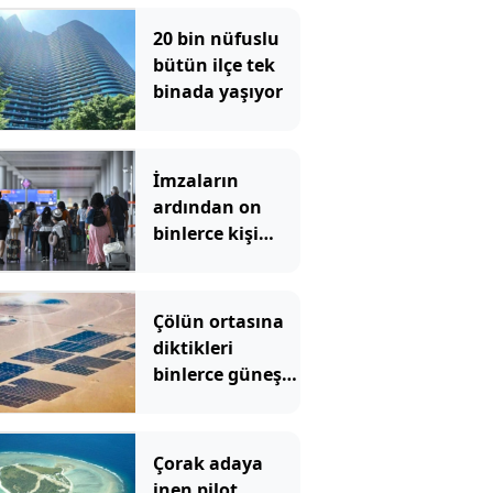
20 bin nüfuslu
bütün ilçe tek
binada yaşıyor
İmzaların
ardından on
binlerce kişi
Türkiye uçuşunu
apar topar iptal
etti
Çölün ortasına
diktikleri
binlerce güneş
paneli imkansızı
başardı
Çorak adaya
inen pilot