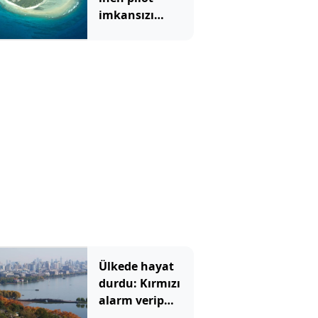
imkansızı
başardı
Ülkede hayat
durdu: Kırmızı
alarm verip
şehirleri