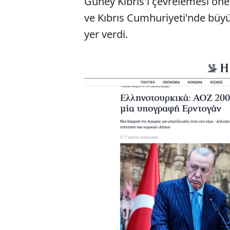
Güney Kıbrıs'ı çevrelemesi öne 
ve Kıbrıs Cumhuriyeti'nde büyük
yer verdi.