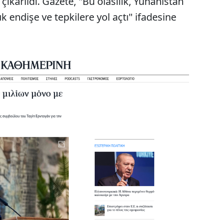
çıkarıldı. Gazete, "Bu olasılık, Yunanistan
 endişe ve tepkilere yol açtı" ifadesine