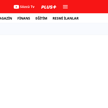
Sözcü Tv
AGAZİN
FİNANS
EĞİTİM
RESMİ İLANLAR