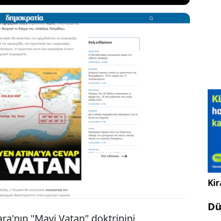
vi Vatan" doktrinini yasalaştırma ve
 deniz sınırlarında geniş yetkiler verme hazırlığı
 büyük yankı uyandırdı. Ege ve Doğu Akdeniz'de
 kapsayan taslak, Yunanistan ve Güney Kıbrıs'ta
le karşılandı.
Kir
Dü
a'nın "Mavi Vatan" doktrinini