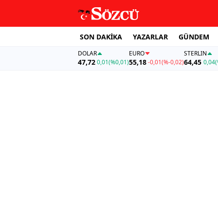
SON DAKİKA
YAZARLAR
GÜNDEM
DOLAR
EURO
STERLIN
47,72
55,18
64,45
0,01
(%0,01)
-0,01
(%-0,02)
0,04
(