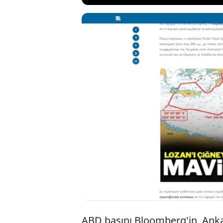
Türkiye'nin "Ma
cumhurbaşkanına
Yunan basınında
200 mil sınırını
endişe ve tepkiy
ABD basını Bloomberg'in, Ankar