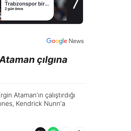
Trabzonspor bir
2 gün önce
yıldızı daha bitirdi
 Ataman çılgına
gin Ataman'ın çalıştırdığı
ones, Kendrick Nunn'a