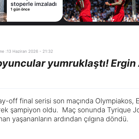
stoperle imzaladı
1 gün önce
me :
13 Haziran 2026 - 21:32
yuncular yumruklaştı! Ergin
y-off final serisi son maçında Olympiakos, Er
rek şampiyon oldu. Maç sonunda Tyrique J
aman yaşananların ardından çılgına döndü.