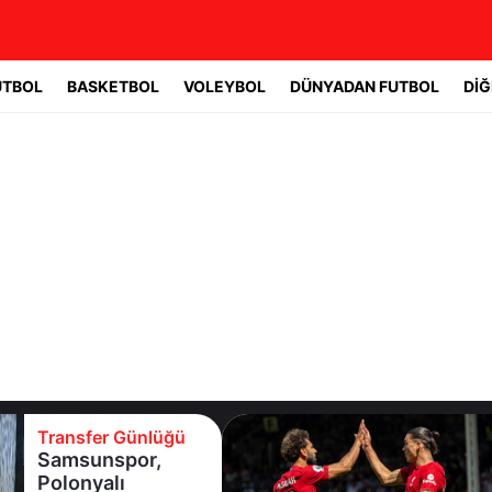
UTBOL
BASKETBOL
VOLEYBOL
DÜNYADAN FUTBOL
DİĞ
Transfer Günlüğü
Samsunspor,
Polonyalı