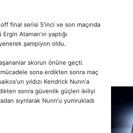
ff final serisi 5'inci ve son maçında
 Ergin Ataman'ın yaptığı
yenerek şampiyon oldu.
şananlar skorun önüne geçti.
 mücadele sona erdikten sonra maç
naikos'un yıldızı Kendrick Nunn'a
rdikten sonra güvenlik güçleri ikiliyi
radan sıyrılarak Nunn'u yumrukladı