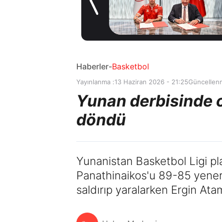
alternatifini
1 gün önce
Arsenal'de buldu
Haberler
-
Basketbol
Yayınlanma :
13 Haziran 2026 - 21:25
Güncellen
Yunan derbisinde o
döndü
Yunanistan Basketbol Ligi pla
Panathinaikos'u 89-85 yene
saldırıp yaralarken Ergin At