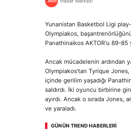
Haber Merkezi
Yunanistan Basketbol Ligi play-o
Olympiakos, başantrenörlüğünü
Panathinaikos AKTOR'u 89-85 
Ancak mücadelenin ardından ya
Olympiakos'tan Tyrique Jones,
içinde gerilim yaşadığı Panathi
saldırdı. İki oyuncu birbirine gi
ayırdı. Ancak o sırada Jones, a
ve yaraladı.
GÜNÜN TREND HABERLERI