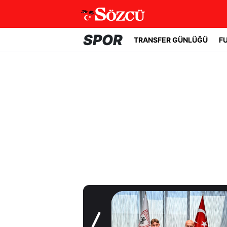
SPOR
TRANSFER GÜNLÜĞÜ
F
Transfer Günlüğü
Galatasaray
Leao'nun