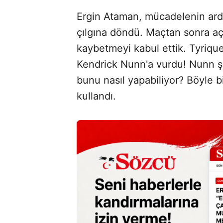
Ergin Ataman, mücadelenin ard
çılgına döndü. Maçtan sonra a
kaybetmeyi kabul ettik. Tyriq
Kendrick Nunn'a vurdu! Nunn şu
bunu nasıl yapabiliyor? Böyle bir
kullandı.