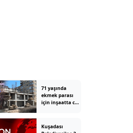
Yasa'nın ilk
imzacısı oldu
71 yaşında
ekmek parası
için inşaatta can
verdi
Kuşadası