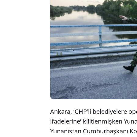
Yunan 
Köprüd
deniz 
dedi.
Ankara, ‘CHP’li belediyelere ope
ifadelerine’ kilitlenmişken Yu
Yunanistan Cumhurbaşkanı Kon