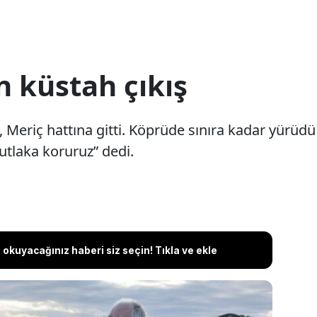
n küstah çıkış
eriç hattına gitti. Köprüde sınıra kadar yürüdü v
utlaka koruruz” dedi.
okuyacağınız haberi siz seçin! Tıkla ve ekle