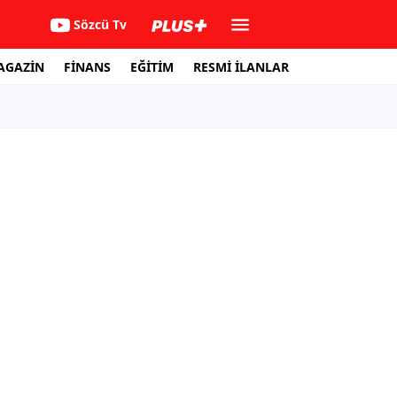
Sözcü Tv
AGAZİN
FİNANS
EĞİTİM
RESMİ İLANLAR