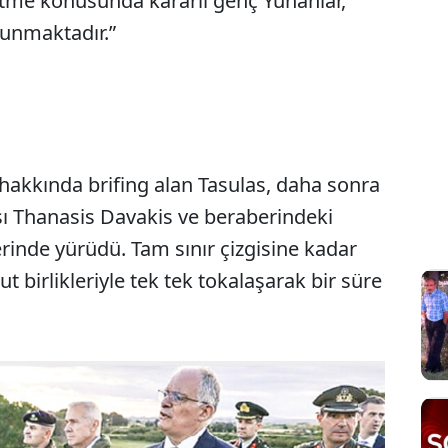
etme konusunda kararlı genç Yunanlar,
runmaktadır.”
hakkında brifing alan Tasulas, daha sonra
ı Thanasis Davakis ve beraberindeki
erinde yürüdü. Tam sınır çizgisine kadar
t birlikleriyle tek tek tokalaşarak bir süre