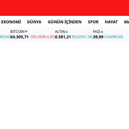
EKONOMİ
DÜNYA
GÜNÜN İÇİNDEN
SPOR
HAYAT
M
BITCOIN
ALTIN
FAİZ
64.305,71
6.581,21
39,99
%0,06)
-550,30
(%-0,85)
88,62
(%1,36)
0,04
(%0,09)