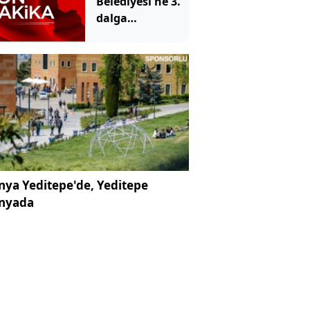
Belediyesi'ne 3.
dalga
operasyon: YENİ
Parti'li
milletvekilinin
kızı ve damadı
gözaltında
ya Yeditepe'de, Yeditepe
nyada