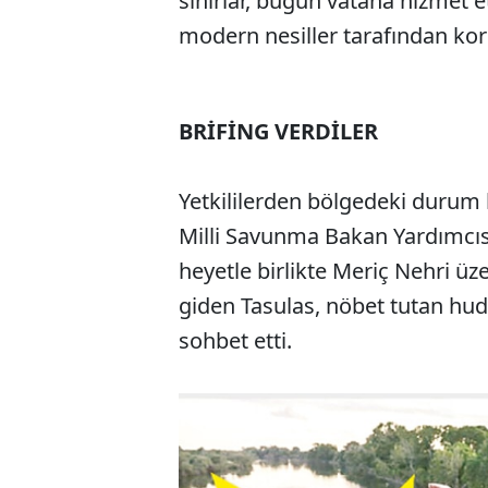
sınırlar, bugün vatana hizmet 
modern nesiller tarafından ko
BRİFİNG VERDİLER
Yetkililerden bölgedeki durum 
Milli Savunma Bakan Yardımcıs
heyetle birlikte Meriç Nehri üz
giden Tasulas, nöbet tutan hudu
sohbet etti.