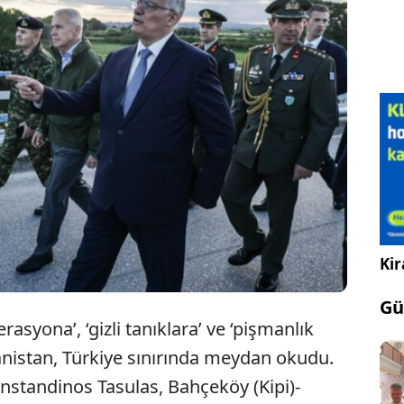
Cumhurbaşkanı Tasulas, Meriç hattına gitti.
e sınıra kadar yürüdü ve “Türkiye ile kara veya
sınırları müzakere edilemez. Mutlaka koruruz”
Kir
Gü
rasyona’, ‘gizli tanıklara’ ve ‘pişmanlık
nanistan, Türkiye sınırında meydan okudu.
standinos Tasulas, Bahçeköy (Kipi)-