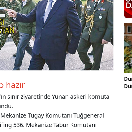
Dün
 hazır
Dü
n sınır ziyaretinde Yunan askeri komuta
undu.
1. Mekanize Tugay Komutanı Tuğgeneral
brifing 536. Mekanize Tabur Komutanı