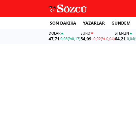
SON DAKİKA
YAZARLAR
GÜNDEM
DOLAR
EURO
STERLIN
47,71
54,99
64,21
0,08
(%0,17)
-0,02
(%-0,04)
0,04
(