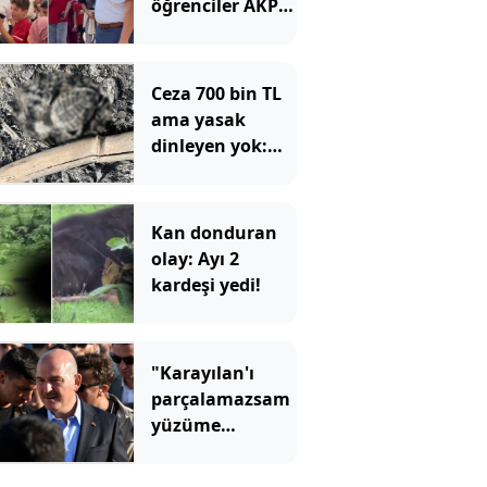
öğrenciler AKP'li
siyasetçilerin en
sevmediği grubu
istedi
Ceza 700 bin TL
ama yasak
dinleyen yok:
Yakılan ateşte
yanan caretta
yavrusu öldü
Kan donduran
olay: Ayı 2
kardeşi yedi!
"Karayılan'ı
parçalamazsam
yüzüme
tükürün"
demişti, Çerçeve