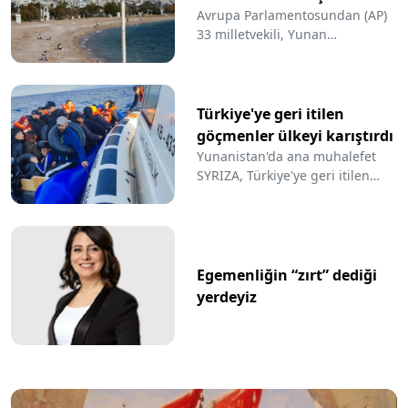
talebi
Avrupa Parlamentosundan (AP)
33 milletvekili, Yunan
unsurlarının geri itmesi sonucu
3 yıl içindeki 15 olayda en az 43
düzensiz göçmenin hayatını
kaybettiğine ilişkin tanık
Türkiye'ye geri itilen
beyanlarına dayanan haberle
göçmenler ülkeyi karıştırdı
ilgili, Avrupa Birliği (AB)
Yunanistan'da ana muhalefet
Komisyonundan bağımsız
SYRIZA, Türkiye'ye geri itilen
soruşturma talep etti.
düzensiz göçmen ölümlerinin
aydınlatılmasını istedi.
Egemenliğin “zırt” dediği
yerdeyiz