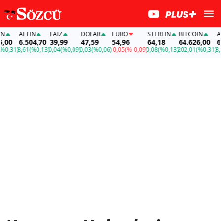
ALTIN
FAİZ
DOLAR
EURO
STERLIN
BITCOIN
ALT
00
6.504,70
39,99
47,59
54,96
64,18
64.626,00
6.5
,31)
8,61
(%0,13)
0,04
(%0,09)
0,03
(%0,06)
-0,05
(%-0,09)
0,08
(%0,13)
202,01
(%0,31)
8,61