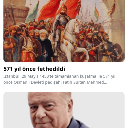
571 yıl önce fethedildi
İstanbul, 29 Mayıs 1453'te tamamlanan kuşatma ile 571 yıl
önce Osmanlı Devleti padişahı Fatih Sultan Mehmed
tarafından fethedildi. Fatih Sultan Mehmet'in önderliğinde
fethedilen İstanbul, bir imparatorluğun başkenti,
medeniyetlerin beşiği ve kültürlerin buluşma noktası haline
geldi. İşte İstanbul'un fethi ve İstanbul adının nereden geldiği
hakkında merak edilenler...