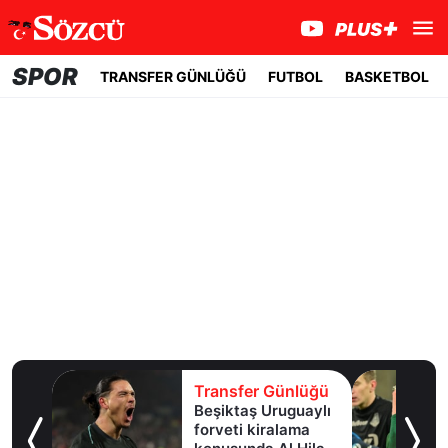
SPOR
TRANSFER GÜNLÜĞÜ
FUTBOL
BASKETBOL
lüğü
Transfer Günlüğü
e
Beşiktaş Uruguaylı
forveti kiralama