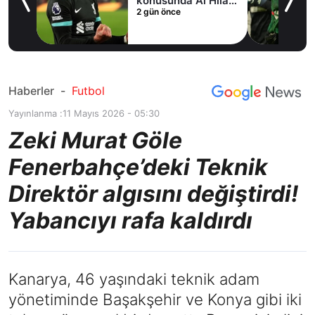
fer
konusunda Al Hilal
2 gün önce
ile anlaştı! Adım
adım Nunez
Haberler
-
Futbol
Yayınlanma :
11 Mayıs 2026 - 05:30
Zeki Murat Göle
Fenerbahçe’deki Teknik
Direktör algısını değiştirdi!
Yabancıyı rafa kaldırdı
Kanarya, 46 yaşındaki teknik adam
yönetiminde Başakşehir ve Konya gibi iki