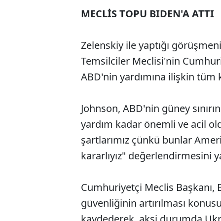
MECLİS TOPU BIDEN'A ATTI
Zelenskiy ile yaptığı görüşmen
Temsilciler Meclisi'nin Cumhu
ABD'nin yardımına ilişkin tüm k
Johnson, ABD'nin güney sınırı
yardım kadar önemli ve acil ol
şartlarımız çünkü bunlar Ameri
kararlıyız" değerlendirmesini y
Cumhuriyetçi Meclis Başkanı, B
güvenliğinin artırılması konusu
kaydederek, aksi durumda Ukra