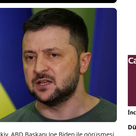
na'ya destek paketinin Senato'dan geçip
artışmaları devam ediyor. Bu sırada Washington’a
 Devlet Başkanı Volodimir Zelenskiy, acil destek
 durumda savaşı kaybedebileceklerini belirtti.
İnc
Dü
kiy, ABD Başkanı Joe Biden ile görüşmesi