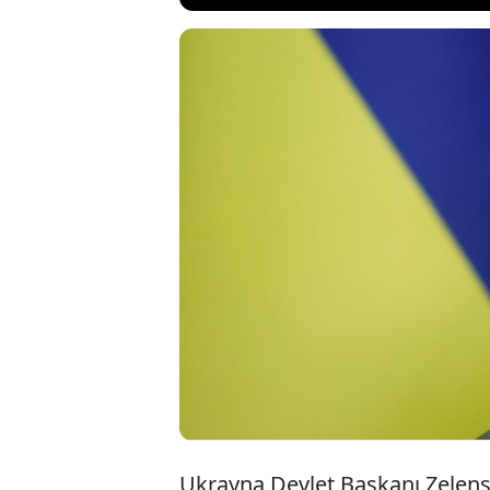
ABD'de Ukray
geçmeyeceği t
gelen Ukrayna
istedi ve aksi
Ukrayna Devlet Başkanı Zelens