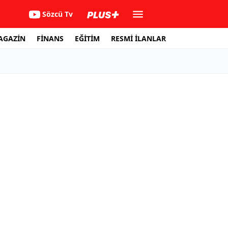
Sözcü Tv
AGAZİN
FİNANS
EĞİTİM
RESMİ İLANLAR