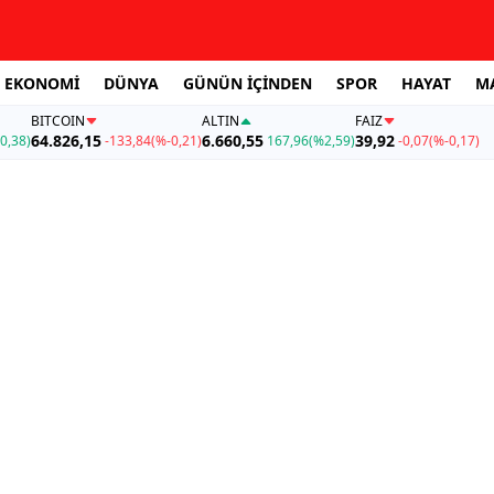
EKONOMİ
DÜNYA
GÜNÜN İÇİNDEN
SPOR
HAYAT
M
BITCOIN
ALTIN
FAİZ
64.826,15
6.660,55
39,92
0,38)
-133,84
(%-0,21)
167,96
(%2,59)
-0,07
(%-0,17)