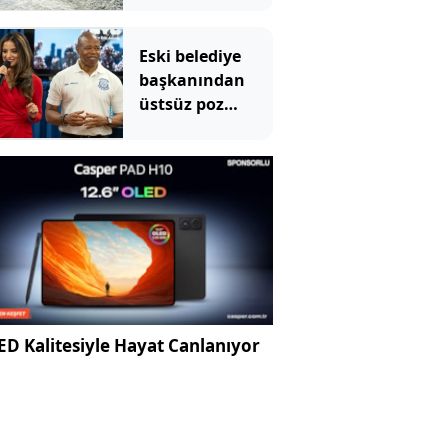
herkes şaşkına
döndü
Eski belediye
başkanından
üstsüz poz
paylaşımı
D Kalitesiyle Hayat Canlanıyor