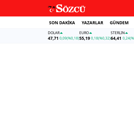
SON DAKİKA
YAZARLAR
GÜNDEM
DOLAR
EURO
STERLIN
47,71
55,19
64,41
0,09
(%0,18)
0,18
(%0,32)
0,24
(%