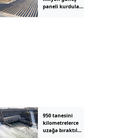
paneli kurdular:
Felaketi
yaşadılar
950 tanesini
kilometrelerce
uzağa bıraktılar:
2 yıl sonra