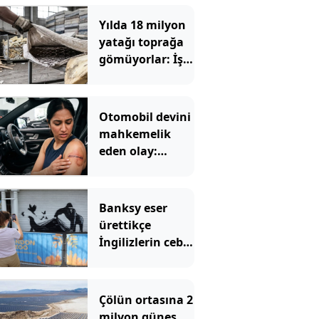
Yılda 18 milyon
yatağı toprağa
gömüyorlar: İşte
nedeni
Otomobil devini
mahkemelik
eden olay:
Sürücülerin
cildini yaktı
Banksy eser
ürettikçe
İngilizlerin cebi
boşalıyor
Çölün ortasına 2
milyon güneş