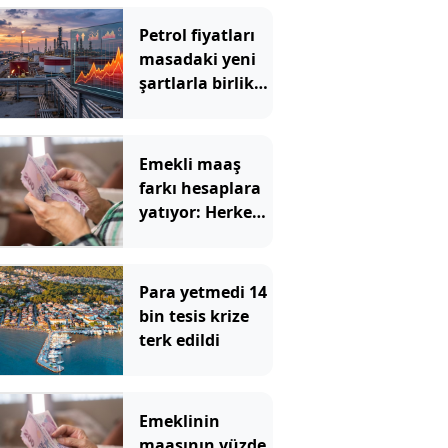
Petrol fiyatları
masadaki yeni
şartlarla birlikte
yükselişe geçti
Emekli maaş
farkı hesaplara
yatıyor: Herkes
aynı parayı
almayacak
Para yetmedi 14
bin tesis krize
terk edildi
Emeklinin
maaşının yüzde