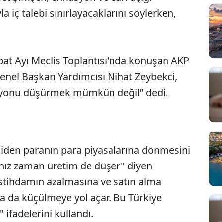
yla iç talebi sınırlayacaklarını söylerken,
bat Ayı Meclis Toplantısı'nda konuşan AKP
nel Başkan Yardımcısı Nihat Zeybekci,
asyonu düşürmek mümkün değil” dedi.
 giden paranın para piyasalarına dönmesini
Sesi Aç
ğınız zaman üretim de düşer" diyen
istihdamın azalmasına ve satın alma
a da küçülmeye yol açar. Bu Türkiye
 ifadelerini kullandı.