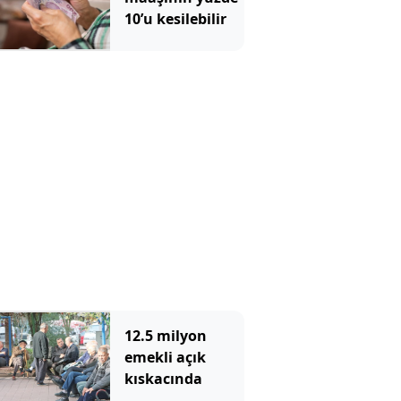
10’u kesilebilir
12.5 milyon
emekli açık
kıskacında