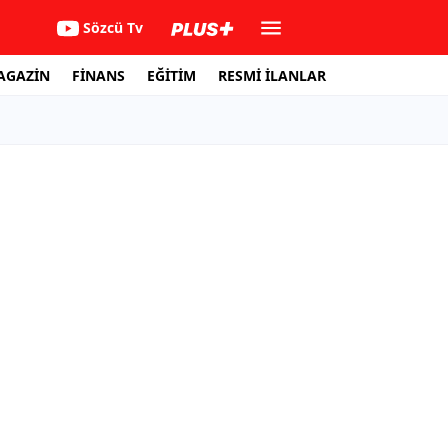
Sözcü Tv
AGAZİN
FİNANS
EĞİTİM
RESMİ İLANLAR