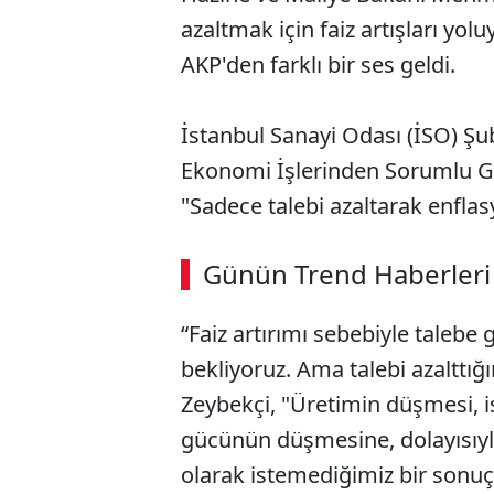
azaltmak için faiz artışları yolu
AKP'den farklı bir ses geldi.
İstanbul Sanayi Odası (İSO) Şu
Ekonomi İşlerinden Sorumlu Ge
"Sadece talebi azaltarak enfl
ABERİ OKU
➜
Günün Trend Haberleri
00:02
/ 09:08
“Faiz artırımı sebebiyle talebe
bekliyoruz. Ama talebi azalttı
Zeybekçi, "Üretimin düşmesi, 
gücünün düşmesine, dolayısıyl
olarak istemediğimiz bir sonuç"