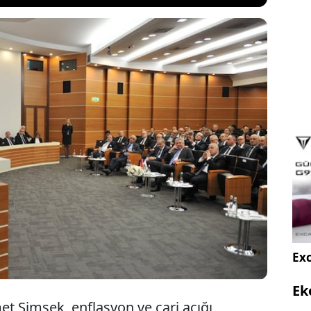
iye Bakanı Mehmet Şimşek "faiz artışlarıyla iç
andırıyoruz" derken AKP Ekonomi İşlerinden
 Başkan Yardımcısı Nihat Zeybekci, "Sadece talebi
lasyonu düşürmek mümkün değil” çıkışı geldi.
Exc
Ek
t Şimşek, enflasyon ve cari açığı