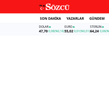
SON DAKİKA
YAZARLAR
GÜNDEM
DOLAR
EURO
STERLIN
47,70
55,02
64,24
0,08
(%0,16)
0,01
(%0,01)
0,06
(%