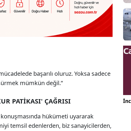
mücadelede başarılı oluruz. Yoksa sadece
üşürmek mümkün değil.”
UR PATİKASI' ÇAĞRISI
İnc
a konuşmasında hükümeti uyararak
iyi temsil edenlerden, biz sanayicilerden,