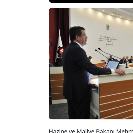
Hazine ve Mal
talebi sınırl
Sorumlu Genel
azaltarak enf
Hazine ve Maliye Bakanı Mehme