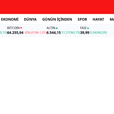
EKONOMİ
DÜNYA
GÜNÜN İÇİNDEN
SPOR
HAYAT
M
BITCOIN
ALTIN
FAİZ
64.255,94
6.544,15
39,99
0,10)
-656,61
(%-1,01)
51,57
(%0,79)
0,04
(%0,09)