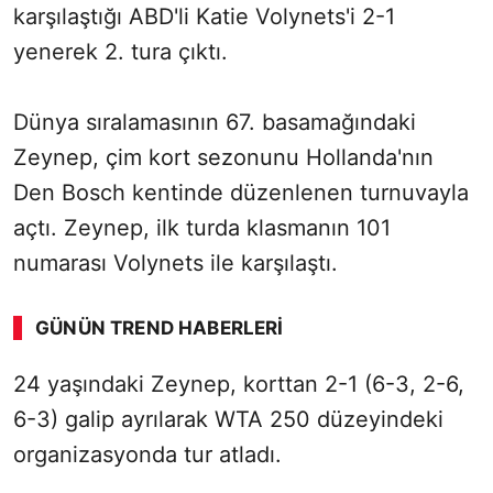
karşılaştığı ABD'li Katie Volynets'i 2-1
yenerek 2. tura çıktı.
Dünya sıralamasının 67. basamağındaki
Zeynep, çim kort sezonunu Hollanda'nın
Den Bosch kentinde düzenlenen turnuvayla
açtı. Zeynep, ilk turda klasmanın 101
numarası Volynets ile karşılaştı.
GÜNÜN TREND HABERLERI
00:02
/ 08:15
24 yaşındaki Zeynep, korttan 2-1 (6-3, 2-6,
Sesi Aç
6-3) galip ayrılarak WTA 250 düzeyindeki
organizasyonda tur atladı.