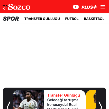
SPOR
TRANSFER GÜNLÜĞÜ
FUTBOL
BASKETBOL
lüğü
Transfer Günlüğü
Geleceği tartışma
aha
konusuydu! Real