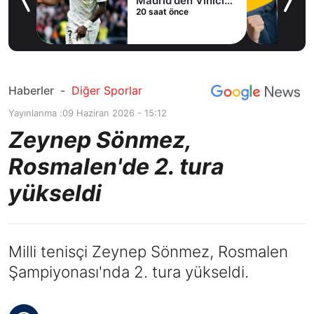
Madrid'den Vinicius
20 saat önce
Junior kararı
Haberler
-
Diğer Sporlar
Yayınlanma :
09 Haziran 2026 - 15:12
Zeynep Sönmez,
Rosmalen'de 2. tura
yükseldi
Milli tenisçi Zeynep Sönmez, Rosmalen
Şampiyonası'nda 2. tura yükseldi.