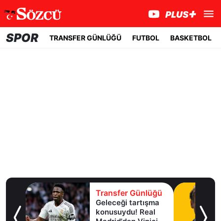
SPOR
TRANSFER GÜNLÜĞÜ
FUTBOL
BASKETBOL
lüğü
Transfer Günlüğü
Geleceği tartışma
aha
konusuydu! Real