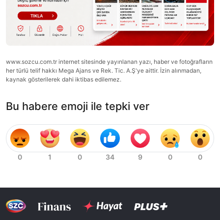
www.sozcu.com.tr internet sitesinde yayınlanan yazı, haber ve fotoğrafların
her türlü telif hakkı Mega Ajans ve Rek. Tic. A.Ş'ye aittir. İzin alınmadan,
kaynak gösterilerek dahi iktibas edilemez.
Bu habere emoji ile tepki ver