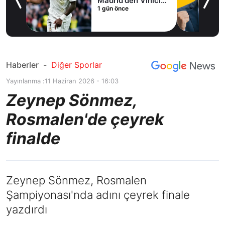
Madrid'den Vinicius
1 gün önce
Junior kararı
Haberler
-
Diğer Sporlar
Yayınlanma :
11 Haziran 2026 - 16:03
Zeynep Sönmez,
Rosmalen'de çeyrek
finalde
Zeynep Sönmez, Rosmalen
Şampiyonası'nda adını çeyrek finale
yazdırdı