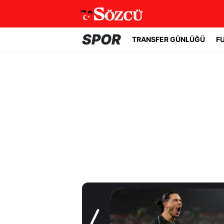
SPOR
TRANSFER GÜNLÜĞÜ
F
Transfer Günlüğü
Beşiktaş
Uruguaylı forveti