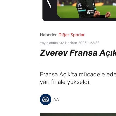
kiralama
22 saat önce
konusunda Al
Hilal ile anlaştı!
Adım adım Nunez
Haberler
-
Diğer Sporlar
Yayınlanma :
02 Haziran 2026 - 23:33
Zverev Fransa Açık’
Fransa Açık'ta mücadele eden
yarı finale yükseldi.
AA