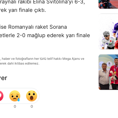
aynalı rakibi Elina Svitolina'yı 6-3,
ek yarı finale çıktı.
 ise Romanyalı raket Sorana
setlerle 2-0 mağlup ederek yarı finale
haber ve fotoğrafların her türlü telif hakkı Mega Ajans ve
lerek dahi iktibas edilemez.
ver