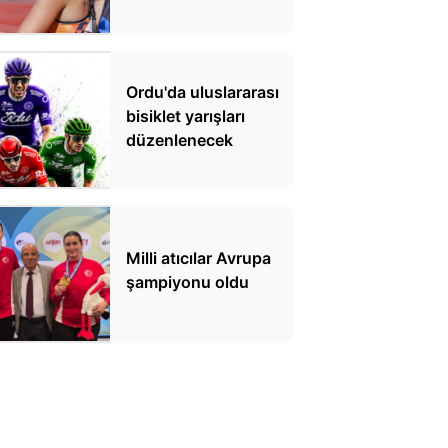
kılavuzu polemik
çıkardı! Atletizmde
dekolte krizi
Ordu'da uluslararası
bisiklet yarışları
düzenlenecek
Milli atıcılar Avrupa
şampiyonu oldu