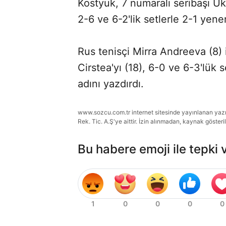
Kostyuk, 7 numaralı seribaşı Ukr
2-6 ve 6-2'lik setlerle 2-1 yener
Rus tenisçi Mirra Andreeva (8)
Cirstea'yı (18), 6-0 ve 6-3'lük 
adını yazdırdı.
www.sozcu.com.tr internet sitesinde yayınlanan yazı, 
Rek. Tic. A.Ş'ye aittir. İzin alınmadan, kaynak gösteri
Bu habere emoji ile tepki 