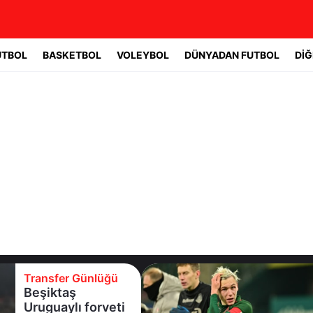
UTBOL
BASKETBOL
VOLEYBOL
DÜNYADAN FUTBOL
DİĞ
Transfer Günlüğü
Batrakov’da ikinci
raunt