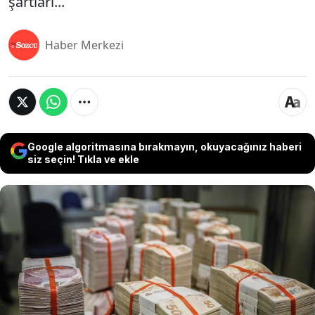
şartları...
Haber Merkezi
Google algoritmasına bırakmayın, okuyacağınız haberi
siz seçin! Tıkla ve ekle
Halkbank, KOSGEP ile işbirliği içinde üniversite
mezunları ve girişimcilere faizsiz kredi desteği
vereceğini açıkladı. Verilecek olan destekle, genç
girişimcilerin üretime katılımı ve iş kurma
süreçleri teşvik edilecek. Üniversite mezunlarına 1
milyon lira, girişimcilere ise 1.5 milyon lira kadar