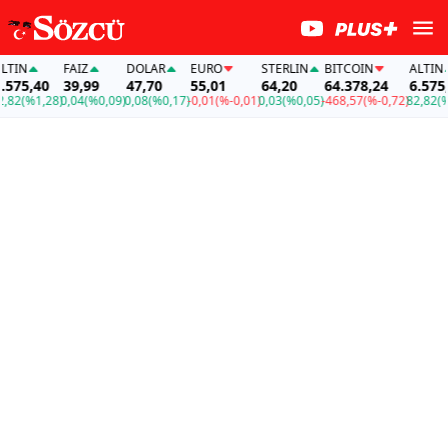
N
FAİZ
DOLAR
EURO
STERLIN
BITCOIN
ALTIN
5,40
39,99
47,70
55,01
64,20
64.378,24
6.575,40
(%1,28)
0,04
(%0,09)
0,08
(%0,17)
-0,01
(%-0,01)
0,03
(%0,05)
-468,57
(%-0,72)
82,82
(%1,2