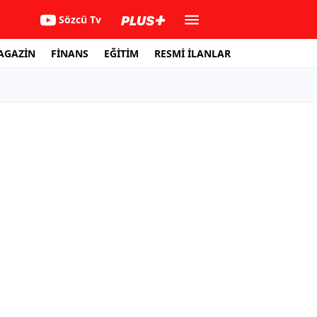
Sözcü Tv
AGAZİN
FİNANS
EĞİTİM
RESMİ İLANLAR