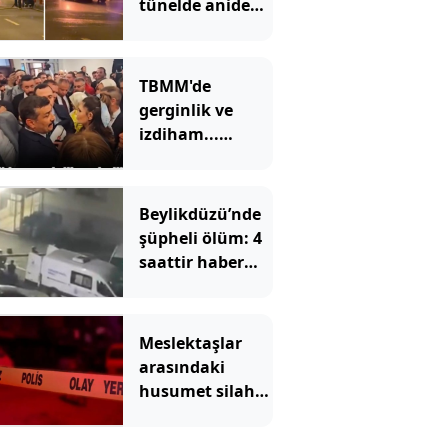
tünelde aniden
alev aldı:
Ankara yönü
ulaşıma
TBMM'de
kapandı
gerginlik ve
izdiham...
Ezilme tehlikesi
geçirdiler
Beylikdüzü’nde
şüpheli ölüm: 4
saattir haber
alınamıyordu
Meslektaşlar
arasındaki
husumet silahlı
saldırıya
dönüştü