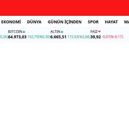
EKONOMİ
DÜNYA
GÜNÜN İÇİNDEN
SPOR
HAYAT
M
BITCOIN
ALTIN
FAİZ
64.973,03
6.665,51
39,92
0,36)
192,79
(%0,30)
172,93
(%2,66)
-0,07
(%-0,17)