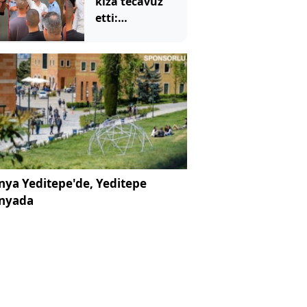
kıza tecavüz
etti:
Mahkemede
utanmadan olay
çıkarttılar
ya Yeditepe'de, Yeditepe
nyada