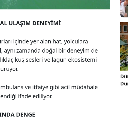
AL ULAŞIM DENEYİMİ
ları içinde yer alan hat, yolculara
il, aynı zamanda doğal bir deneyim de
lıklar, kuş sesleri ve lagün ekosistemi
turuyor.
Dün
Dü
ambulans ve itfaiye gibi acil müdahale
lendiği ifade ediliyor.
SINDA DENGE