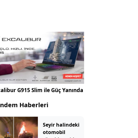
alibur G915 Slim ile Güç Yanında
ndem Haberleri
Seyir halindeki
otomobil