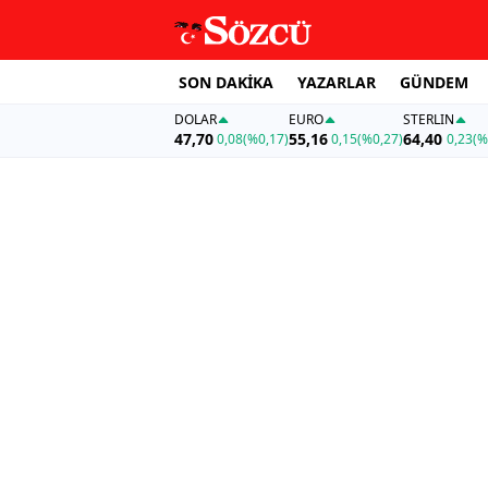
SON DAKİKA
YAZARLAR
GÜNDEM
DOLAR
EURO
STERLIN
47,70
55,16
64,40
0,08
(%0,17)
0,15
(%0,27)
0,23
(%