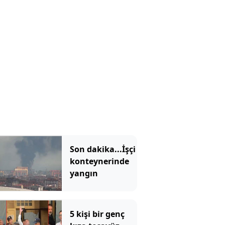
Son dakika...İşçi
konteynerinde
yangın
5 kişi bir genç