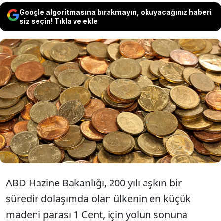
Google algoritmasına bırakmayın, okuyacağınız haberi
siz seçin! Tıkla ve ekle
ABD, 1 Cent’i üretim maliyeti yüzünden
tedavülden kaldırıyor. Almanya’da ise
bozuk paralar için yuvarlama sistemi
gündemde. Peki, halk ne diyor?
ABD Hazine Bakanlığı, 200 yılı aşkın bir
süredir dolaşımda olan ülkenin en küçük
madeni parası 1 Cent, için yolun sonuna