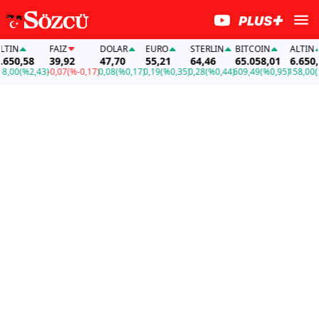
IN
FAİZ
DOLAR
EURO
STERLIN
BITCOIN
ALTIN
50,58
39,92
47,70
55,21
64,46
65.058,01
6.650,58
00
(%2,43)
-0,07
(%-0,17)
0,08
(%0,17)
0,19
(%0,35)
0,28
(%0,44)
609,49
(%0,95)
158,00
(%2