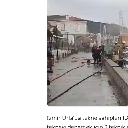
İzmir'i
tekne 
yaralan
İzmir Urla'da tekne sahipleri İ.A
tekneyi denemek için 2 teknik se