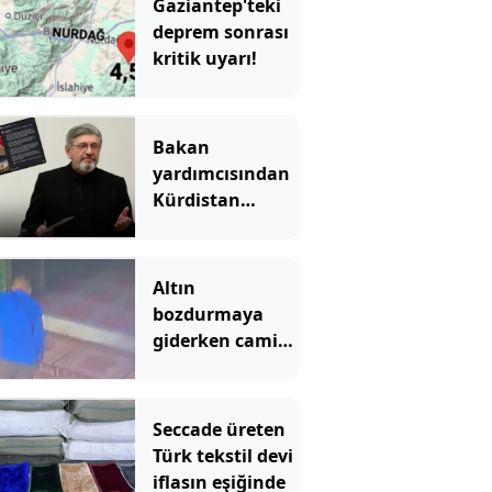
Gaziantep'teki
deprem sonrası
kritik uyarı!
Bakan
yardımcısından
Kürdistan
bayraklı skandal
paylaşım
Altın
bozdurmaya
giderken camide
soyuldu!
Seccade üreten
Türk tekstil devi
iflasın eşiğinde