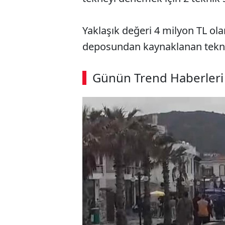
Yaklaşık değeri 4 milyon TL ola
deposundan kaynaklanan teknik 
ABERİ OKU
➜
Günün Trend Haberleri
00:03
/ 09:15