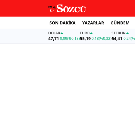
SON DAKİKA
YAZARLAR
GÜNDEM
DOLAR
EURO
STERLIN
47,71
55,19
64,41
0,09
(%0,18)
0,18
(%0,32)
0,24
(%