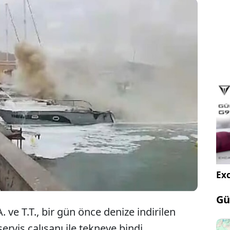
n Urla ilçesinde, bir gün önce denize indirilen lüks
çıkan yangında kullanılamaz hale geldi. Yangında
an tekne sahipleri İ.A. ve T.T. hastaneye kaldırıldı.
Exc
Gü
. ve T.T., bir gün önce denize indirilen
rvis çalışanı ile tekneye bindi.