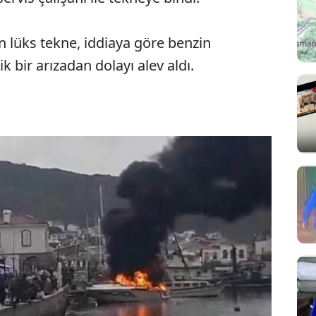
n lüks tekne, iddiaya göre benzin
bir arızadan dolayı alev aldı.
Sesi Aç