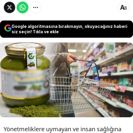
Google algoritmasına bırakmayın, okuyacağınız haberi
siz seçin! Tıkla ve ekle
Tarım ve Orman Bakanlığı tarafından
yayınlanan hileli gıdalar listesine yeni bir
ürün daha eklendi. Markanın, tek
kavanozunu bile yüzlerce liraya sattığı Antep
fıstığı ezmesinden boya çıktı.
Yönetmeliklere uymayan ve insan sağlığına