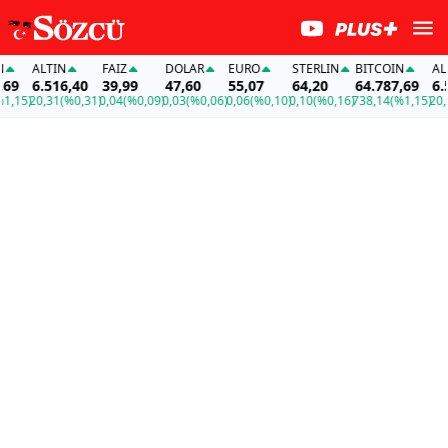
ALTIN
FAİZ
DOLAR
EURO
STERLIN
BITCOIN
ALTIN
6.516,40
39,99
47,60
55,07
64,20
64.787,69
6.516,
)
20,31
(%0,31)
0,04
(%0,09)
0,03
(%0,06)
0,06
(%0,10)
0,10
(%0,16)
738,14
(%1,15)
20,31
(%