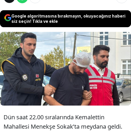
Google algoritmasına bırakmayın, okuyacağınız haberi
siz seçin! Tıkla ve ekle
Tekirdağ'ın Çorlu ilçesinde motosiklet satışı
nedeniyle aralarında husumet bulunan
Rıdvan Sabuncu'yu (29) tabanca ile öldürüp,
Mehmet Ö.’yü (39) de yaralayan Mehmet Şirin
Kadan (34), tutuklandı.
Dün saat 22.00 sıralarında Kemalettin
Mahallesi Menekşe Sokak’ta meydana geldi.