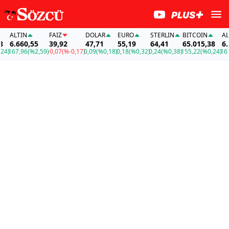
ALTIN
FAİZ
DOLAR
EURO
STERLIN
BITCOIN
ALTI
6.660,55
39,92
47,71
55,19
64,41
65.015,38
6.66
)
167,96
(%2,59)
-0,07
(%-0,17)
0,09
(%0,18)
0,18
(%0,32)
0,24
(%0,38)
155,22
(%0,24)
167,9