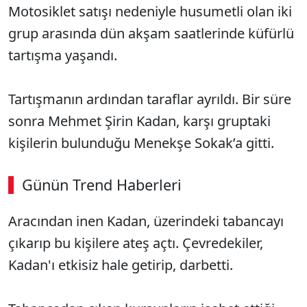
Motosiklet satışı nedeniyle husumetli olan iki
grup arasında dün akşam saatlerinde küfürlü
tartışma yaşandı.
Tartışmanın ardından taraflar ayrıldı. Bir süre
sonra Mehmet Şirin Kadan, karşı gruptaki
kişilerin bulunduğu Menekşe Sokak’a gitti.
Günün Trend Haberleri
00:02
/ 08:43
Aracından inen Kadan, üzerindeki tabancayı
Sesi Aç
çıkarıp bu kişilere ateş açtı. Çevredekiler,
Kadan'ı etkisiz hale getirip, darbetti.