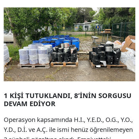
Sesi Aç
1 KİŞİ TUTUKLANDI, 8’İNİN SORGUSU
DEVAM EDİYOR
Operasyon kapsamında H.I., Y.E.D., O.G., Y.O.,
Y.D., D.İ. ve A.Ç. ile ismi henüz öğrenilemeyen