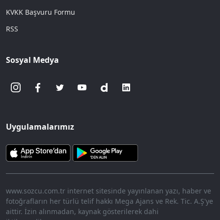
KVKK Başvuru Formu
RSS
Sosyal Medya
Uygulamalarımız
www.sozcu.com.tr internet sitesinde yayınlanan yazı, haber ve
fotoğrafların her türlü telif hakkı Mega Ajans ve Rek. Tic. A.Ş'ye
aittir. İzin alınmadan, kaynak gösterilerek dahi