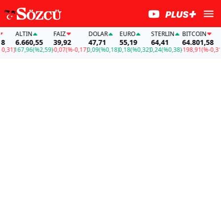
ALTIN
FAİZ
DOLAR
EURO
STERLIN
BITCOIN
A
6.660,55
39,92
47,71
55,19
64,41
64.801,58
6
31)
167,96
(%2,59)
-0,07
(%-0,17)
0,09
(%0,18)
0,18
(%0,32)
0,24
(%0,38)
-198,91
(%-0,31)
1