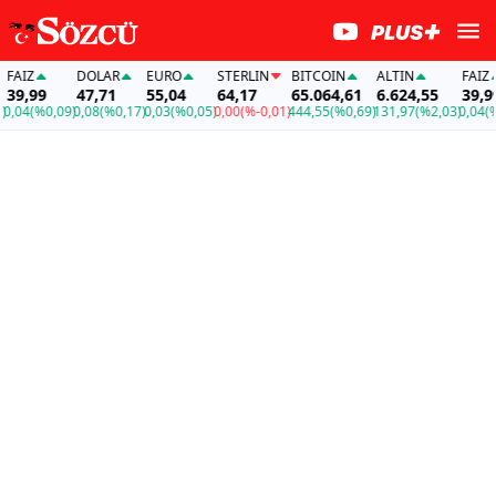
İZ
DOLAR
EURO
STERLIN
BITCOIN
ALTIN
FAİZ
9,99
47,71
55,04
64,17
65.064,61
6.624,55
39,99
04
(%0,09)
0,08
(%0,17)
0,03
(%0,05)
0,00
(%-0,01)
444,55
(%0,69)
131,97
(%2,03)
0,04
(%0,