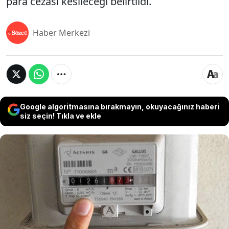
para cezası kesileceği belirtildi.
Haber Merkezi
Google algoritmasına bırakmayın, okuyacağınız haberi
siz seçin! Tıkla ve ekle
Geçtiğimiz yıllarda alınan karar ile bugüne kadar
devlet tarafından yürütülen elektrik, su ve
doğalgaz gibi sayaçların periyodik muayene
işlemleri özel sektöre devredilmişti. Resmi
Gazete'de yayımlanan düzenleme ile eski tip
sayaçlar için son kullanım tarihleri paylaşılırken,
verilen süre içerisinde sayaç değişimini yapmayan