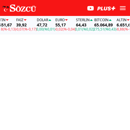
FAİZ
DOLAR
EURO
STERLIN
BITCOIN
ALTIN
F
7
39,92
47,72
55,17
64,43
65.064,89
6.651,67
3
,13)
-0,07
(%-0,17)
0,00
(%0,01)
-0,02
(%-0,04)
0,01
(%0,02)
275,51
(%0,43)
-8,88
(%-0,13)
-0