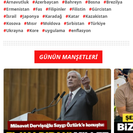
Arnavutluk
Azerbaycan
Bahreyn
Bosna
Brezilya
Ermenistan
Fas
Filipinler
Filistin
Gürcistan
İsrail
Japonya
Karadağ
Katar
Kazakistan
Kosova
Mısır
Moldova
Sırbistan
Türkiye
Ukrayna
Kore
uygulama
enflasyon
GÜNÜN MANŞETLERİ