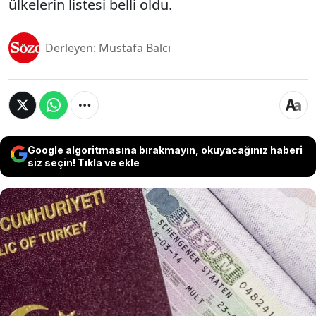
ülkelerin listesi belli oldu.
Derleyen: Mustafa Balcı
Google algoritmasına bırakmayın, okuyacağınız haberi
siz seçin! Tıkla ve ekle
ABD ve Avrupa ülkelerinin Türk vatandaşlarına
yönelik uyguladığı vize kısıtlamaları son yıllarda
artış gösterirken, ret oranlarının zirveye ulaşması
vizesiz seyahat edilebilecek ülkeleri merak
konusu haline getirdi. Yapılan ikili anlaşmalar ile
Türk vatandaşlarına vize muafiyeti uygulayacak