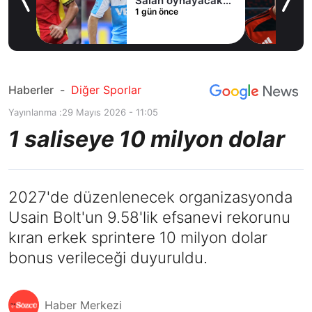
Salah oynayacak
1 gün önce
an
mı?
Haberler
-
Diğer Sporlar
Yayınlanma :
29 Mayıs 2026 - 11:05
1 saliseye 10 milyon dolar
2027'de düzenlenecek organizasyonda
Usain Bolt'un 9.58'lik efsanevi rekorunu
kıran erkek sprintere 10 milyon dolar
bonus verileceği duyuruldu.
Haber Merkezi