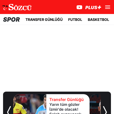
SPOR
TRANSFER GÜNLÜĞÜ
FUTBOL
BASKETBOL
lüğü
Transfer Günlüğü
Yarın tüm gözler
esi!
İzmir'de olacak!