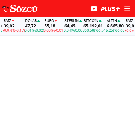
FAİZ
DOLAR
EURO
STERLIN
BITCOIN
ALTIN
FAİZ
39,92
47,72
55,18
64,45
65.192,01
6.665,80
39,92
0,07
(%-0,17)
0,01
(%0,02)
0,00
(%-0,01)
0,04
(%0,06)
350,58
(%0,54)
5,25
(%0,08)
-0,07
(%-0