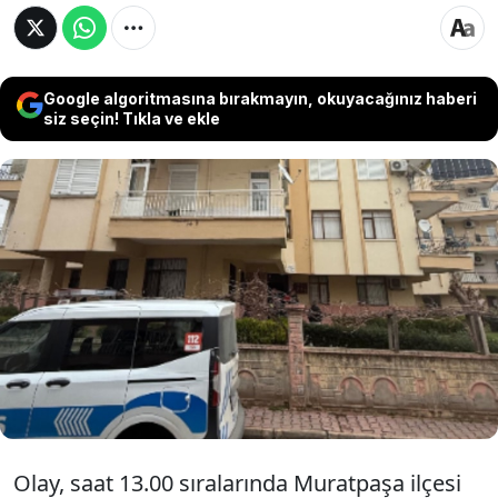
Google algoritmasına bırakmayın, okuyacağınız haberi
siz seçin! Tıkla ve ekle
Antalya'da Kadir Yaman (24), kardeşi
S.Yaman(10) tarafından odasında ölü
bulundu. Yaman'ın psikolojik ilaçlar
kullandığı öğrenilirken, vücudunda herhangi
bir kesici ve delici alet izine rastlanmadı.
Olay, saat 13.00 sıralarında Muratpaşa ilçesi