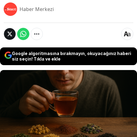
Haber Merkezi
Google algoritmasına bırakmayın, okuyacağınız haberi
siz seçin! Tıkla ve ekle
Dünya genelinde sağlıklı yaşam trendleri hızla
yayılırken, milyonlarca kişi hangi çayın gerçekten
faydalı olduğunu merak ediyor. İngiltere merkezli
Beslenme Bilimleri alanında görev yapan Prof.
Dr.’lar liderliğinde yapılan son araştırma, çay
dünyasında büyük yankı uyandırdı. Çünkü test
edilen 25 çay arasında sadece biri “100 üzerinden
99 puan” alarak “en sağlıklı çay” unvanını kazandı.