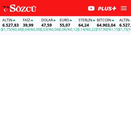
LTIN
FAİZ
DOLAR
EURO
STERLIN
BITCOIN
ALTIN
.527,83
39,99
47,59
55,07
64,24
64.903,04
6.527,83
,75
(%0,49)
0,04
(%0,09)
0,03
(%0,06)
0,06
(%0,12)
0,14
(%0,22)
737,90
(%1,15)
31,75
(%0,4