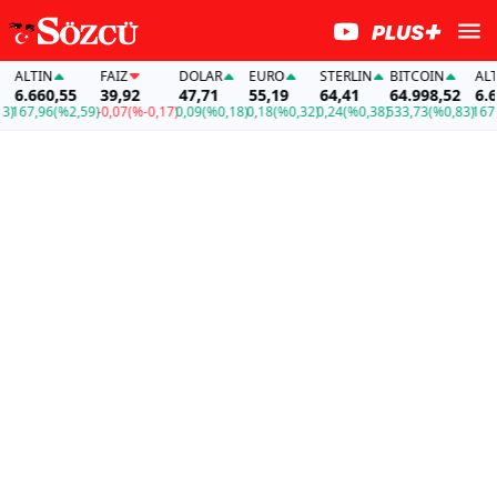
ALTIN
FAİZ
DOLAR
EURO
STERLIN
BITCOIN
ALTIN
6.660,55
39,92
47,71
55,19
64,41
64.998,52
6.660
67,96
(%2,59)
-0,07
(%-0,17)
0,09
(%0,18)
0,18
(%0,32)
0,24
(%0,38)
533,73
(%0,83)
167,96