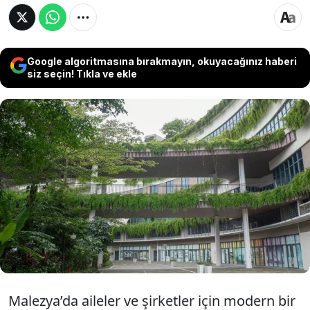
Google algoritmasına bırakmayın, okuyacağınız haberi
siz seçin! Tıkla ve ekle
Malezya’nın güneyindeki Johor bölgesinde
kurulan 105 milyar dolarlık bu projenin
yalnızca yüzde 15’i tamamlanabildi. 700 bin
kişi için tasarlanan şehirde bugün nüfusun
sadece yüzde 1’i yaşıyor.
Malezya’da aileler ve şirketler için modern bir