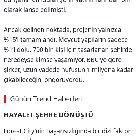
olarak lanse edilmişti.
Ancak gelinen noktada, projenin yalnızca
%15’i tamamlandı. Mevcut yapıların sadece
%1’i dolu. 700 bin kişi için tasarlanan şehirde
neredeyse kimse yaşamıyor. BBC’ye göre
şirket, uzun vadede nüfusun 1 milyona kadar
çıkabileceğini öngörüyordu.
Günün Trend Haberleri
00:02
/ 08:15
HAYALET ŞEHRE DÖNÜŞTÜ
Sesi Aç
Forest City’nin başarısızlığında bir dizi faktör