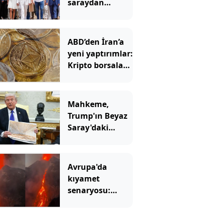
saraydan
ayrıldı: Yeni
başkan ‘Sarayı
müzeye
ABD’den İran’a
çevireceğim’
yeni yaptırımlar:
demişti
Kripto borsaları
hedefte
Mahkeme,
Trump'ın Beyaz
Saray'daki
inşaatına 'dur'
dedi
Avrupa'da
kıyamet
senaryosu:
Binlerce yıllık
korku gerçek mi