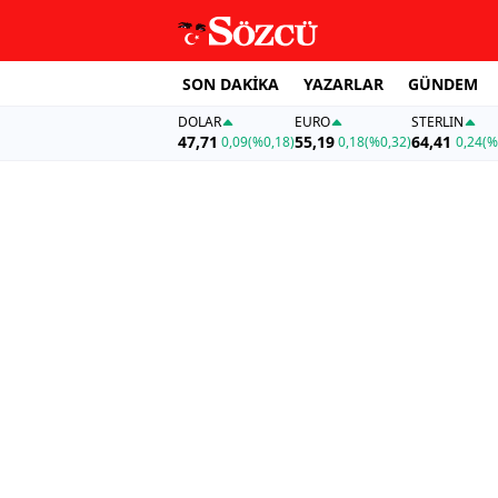
SON DAKİKA
YAZARLAR
GÜNDEM
DOLAR
EURO
STERLIN
47,71
55,19
64,41
0,09
(%0,18)
0,18
(%0,32)
0,24
(%