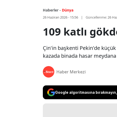
Haberler -
Dünya
26 Haziran 2026 - 15:56
Güncellenme:
26 Haz
109 katlı gökd
Çin'in başkenti Pekin'de küçük b
kazada binada hasar meydana ge
Haber Merkezi
Google algoritmasına bırakmayın, 