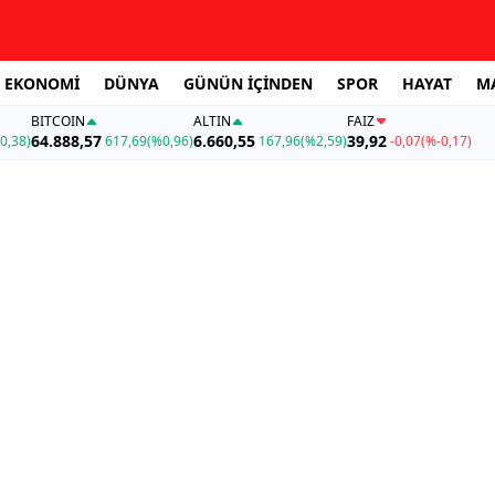
EKONOMİ
DÜNYA
GÜNÜN İÇİNDEN
SPOR
HAYAT
M
BITCOIN
ALTIN
FAİZ
64.888,57
6.660,55
39,92
0,38)
617,69
(%0,96)
167,96
(%2,59)
-0,07
(%-0,17)