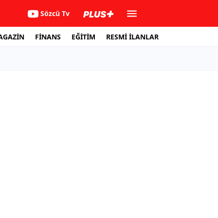
Sözcü Tv
AGAZİN
FİNANS
EĞİTİM
RESMİ İLANLAR