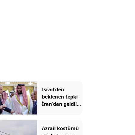
olacak?
İsrail'den
beklenen tepki
İran'dan geldi!
'Mekke
Anlaşması'
Tahran'ı kızdırdı
Azrail kostümü