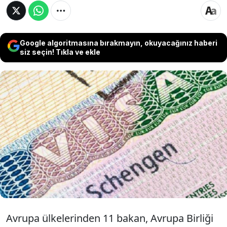
Google algoritmasına bırakmayın, okuyacağınız haberi
siz seçin! Tıkla ve ekle
Polonya ve İsveç dahil 11 Avrupa ülkesi,
Ukrayna'daki savaş sürerken Schengen vizesi
alan Rus turist sayısındaki artış gerekçesiyle AB
Komisyonu'na ortak bir mektup göndererek
Rus vatandaşlarına yönelik vize kısıtlamalarının
artırılmasını talep etti.
Avrupa ülkelerinden 11 bakan, Avrupa Birliği