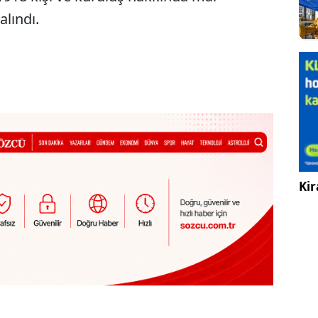
alındı.
Kir