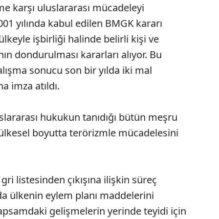
me karşı uluslararası mücadeleyi
01 yılında kabul edilen BMGK kararı
eyle işbirliği halinde belirli kişi ve
nın dondurulması kararları alıyor. Bu
ışma sonucu son bir yılda iki mal
a imza atıldı.
uslararası hukukun tanıdığı bütün meşru
 ülkesel boyutta terörizmle mücadelesini
ri listesinden çıkışına ilişkin süreç
da ülkenin eylem planı maddelerini
psamdaki gelişmelerin yerinde teyidi için