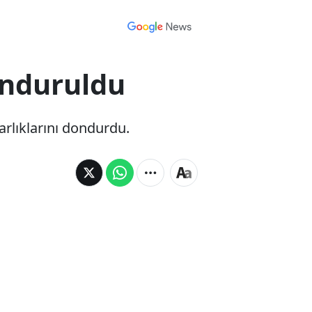
donduruldu
varlıklarını dondurdu.