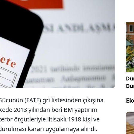
Türkiye, 2013'ten bu yana terör örgütleriyle
iltisaklı 1918 kişi ve kuruluşun mal varlıklarını
dondurdu.
Dün
Dü
ücünün (FATF) gri listesinden çıkışına
Ek
kede 2013 yılından beri BM yaptırım
rör örgütleriyle iltisaklı 1918 kişi ve
ndurulması kararı uygulamaya alındı.