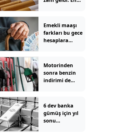
zam geldi: En
yüksek fiyat 130
TL oldu
Emekli maaşı
farkları bu gece
hesaplara
yatıyor
Motorinden
sonra benzin
indirimi de
pompadan önce
uçtu
6 dev banka
gümüş için yıl
sonu
beklentilerini
açıkladı