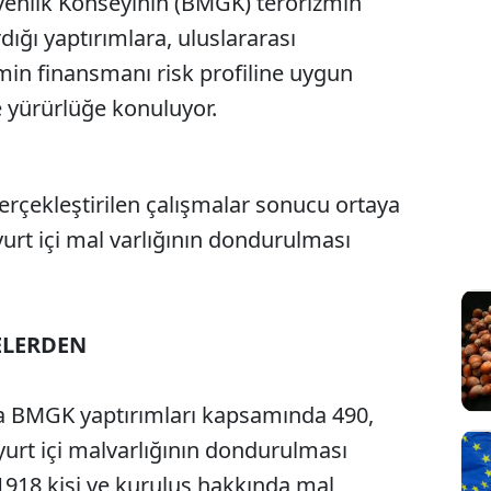
Güvenlik Konseyinin (BMGK) terörizmin
dığı yaptırımlara, uluslararası
zmin finansmanı risk profiline uygun
de yürürlüğe konuluyor.
erçekleştirilen çalışmalar sonucu ortaya
urt içi mal varlığının dondurulması
KELERDEN
da BMGK yaptırımları kapsamında 490,
 yurt içi malvarlığının dondurulması
1918 kişi ve kuruluş hakkında mal