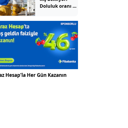
Doluluk oranı 15
yılın en
düşüğünde
az Hesap’la Her Gün Kazanın