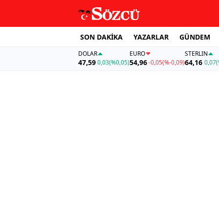
SON DAKİKA
YAZARLAR
GÜNDEM
DOLAR
EURO
STERLIN
47,59
54,96
64,16
0,03
(%0,05)
-0,05
(%-0,09)
0,07
(