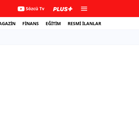
Sözcü Tv
AGAZİN
FİNANS
EĞİTİM
RESMİ İLANLAR