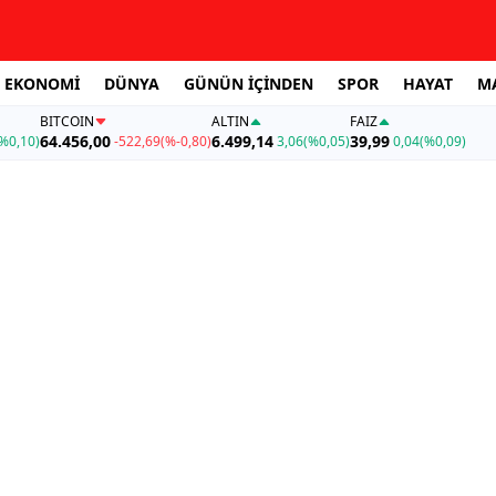
EKONOMİ
DÜNYA
GÜNÜN İÇİNDEN
SPOR
HAYAT
M
BITCOIN
ALTIN
FAİZ
64.456,00
6.499,14
39,99
%0,10)
-522,69
(%-0,80)
3,06
(%0,05)
0,04
(%0,09)