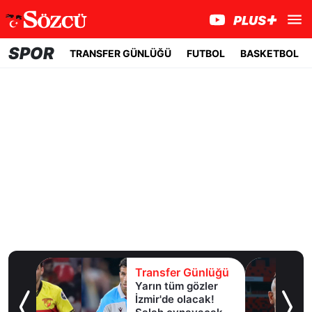
SPOR
TRANSFER GÜNLÜĞÜ
FUTBOL
BASKETBOL
lüğü
Transfer Günlüğü
Yarın tüm gözler
esi!
İzmir'de olacak!