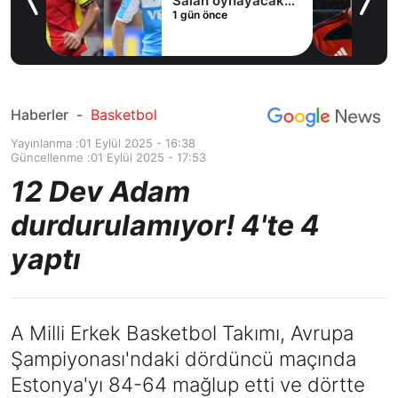
Salah oynayacak
1 gün önce
an
mı?
Haberler
-
Basketbol
Yayınlanma :
01 Eylül 2025 - 16:38
Güncellenme :
01 Eylül 2025 - 17:53
12 Dev Adam
durdurulamıyor! 4'te 4
yaptı
A Milli Erkek Basketbol Takımı, Avrupa
Şampiyonası'ndaki dördüncü maçında
Estonya'yı 84-64 mağlup etti ve dörtte