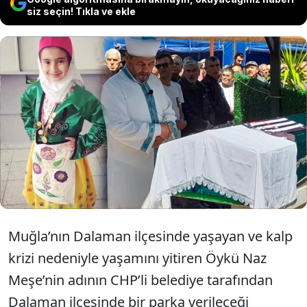
siz seçin! Tıkla ve ekle
Kalp krizinden yaşamını yitirmişti
, Öykü Nas Meşe’nin adı parkta
yaşatılacak.
Muğla’nın Dalaman ilçesinde yaşayan ve kalp
krizi nedeniyle yaşamını yitiren Öykü Naz
Meşe’nin adının CHP’li belediye tarafından
Dalaman ilçesinde bir parka verileceği