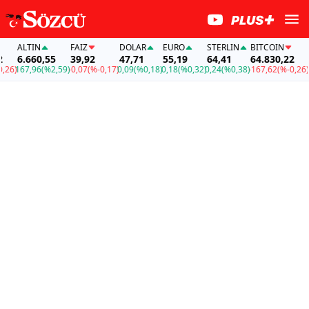
ALTIN
FAİZ
DOLAR
EURO
STERLIN
BITCOIN
AL
6.660,55
39,92
47,71
55,19
64,41
64.830,22
6.
6)
167,96
(%2,59)
-0,07
(%-0,17)
0,09
(%0,18)
0,18
(%0,32)
0,24
(%0,38)
-167,62
(%-0,26)
16