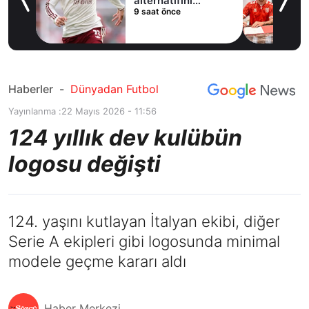
ladı
alternatifini
9 saat önce
Arsenal'de buldu
Haberler
-
Dünyadan Futbol
Yayınlanma :
22 Mayıs 2026 - 11:56
124 yıllık dev kulübün
logosu değişti
124. yaşını kutlayan İtalyan ekibi, diğer
Serie A ekipleri gibi logosunda minimal
modele geçme kararı aldı
Haber Merkezi