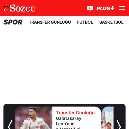
SPOR
TRANSFER GÜNLÜĞÜ
FUTBOL
BASKETBOL
lüğü
Transfer Günlüğü
ldız
Galatasaray
lık
Leao'nun