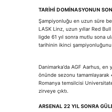
TARİHİ DOMİNASYONUN SO
Şampiyonluğu en uzun süre bek
LASK Linz, uzun yıllar Red Bu
ligde 61 yıl sonra mutlu sona u
tarihinin ikinci şampiyonluğunu 
Danimarka’da AGF Aarhus, en ya
önünde sezonu tamamlayarak 40 
Romanya temsilcisi Universitat
zirveye çıktı.
ARSENAL 22 YIL SONRA GÜ