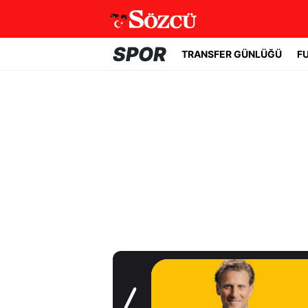
SPOR
TRANSFER GÜNLÜĞÜ
F
Transfer Günlüğü
Uruguay'ın başına
Forlan geçti