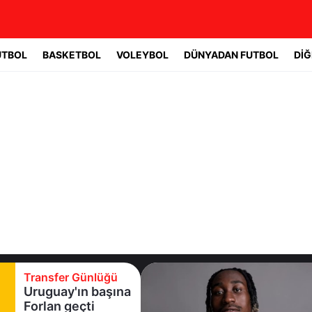
UTBOL
BASKETBOL
VOLEYBOL
DÜNYADAN FUTBOL
DİĞ
Transfer Günlüğü
Real Madrid yıldız
oyuncuyla 7 yıllık