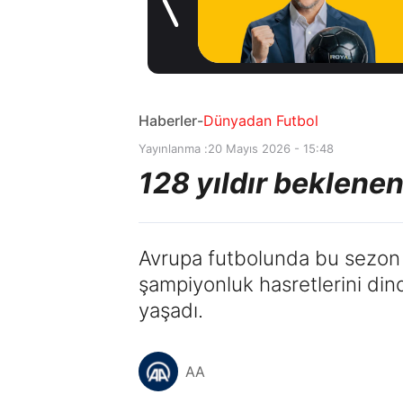
1 gün önce
Haberler
-
Dünyadan Futbol
Yayınlanma :
20 Mayıs 2026 - 15:48
128 yıldır beklene
Avrupa futbolunda bu sezon A
şampiyonluk hasretlerini din
yaşadı.
AA