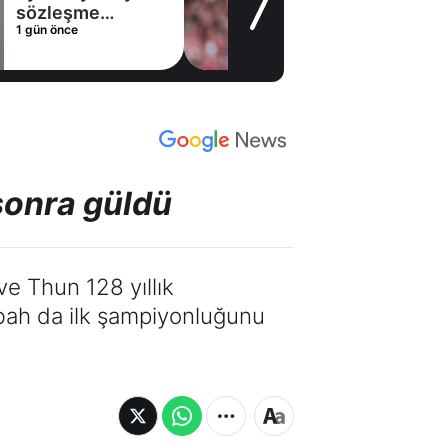
alternatifini
1 gün önce
Arsenal'de buldu
 sonra güldü
e Thun 128 yıllık
abah da ilk şampiyonluğunu