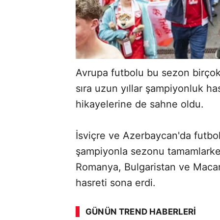
Avrupa futbolu bu sezon birçok
sıra uzun yıllar şampiyonluk ha
hikayelerine de sahne oldu.
İsviçre ve Azerbaycan'da futbols
şampiyonla sezonu tamamlarken
Romanya, Bulgaristan ve Macari
hasreti sona erdi.
GÜNÜN TREND HABERLERI