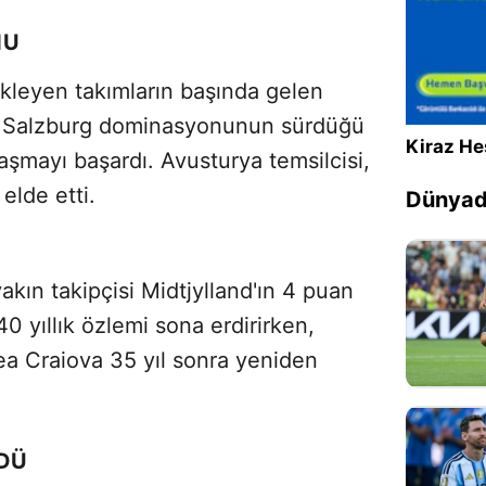
NU
leyen takımların başında gelen
ll Salzburg dominasyonunun sürdüğü
Kiraz He
laşmayı başardı. Avusturya temsilcisi,
elde etti.
Dünyada
kın takipçisi Midtjylland'ın 4 puan
yıllık özlemi sona erdirirken,
ea Craiova 35 yıl sonra yeniden
LDÜ