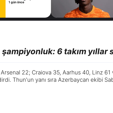
sözleşme
1 gün önce
imzaladı
n şampiyonluk: 6 takım yıllar
rsenal 22; Craiova 35, Aarhus 40, Linz 61 v
dirdi. Thun'un yanı sıra Azerbaycan ekibi S