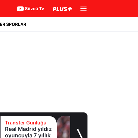
Sözcü Tv
ER SPORLAR
Transfer Günlüğü
Galatasaray
Leao'nun