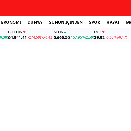
EKONOMİ
DÜNYA
GÜNÜN İÇİNDEN
SPOR
HAYAT
M
BITCOIN
ALTIN
FAİZ
64.941,41
6.660,55
39,92
0,38)
-274,59
(%-0,42)
167,96
(%2,59)
-0,07
(%-0,17)