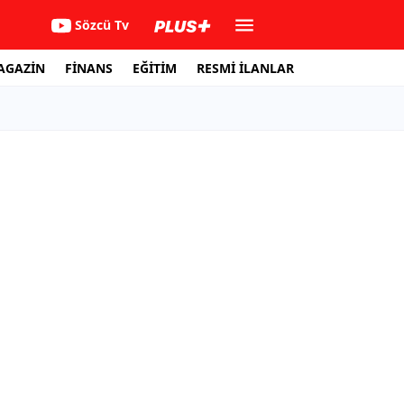
Sözcü Tv
AGAZİN
FİNANS
EĞİTİM
RESMİ İLANLAR