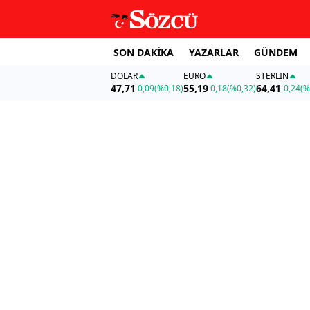
SON DAKİKA
YAZARLAR
GÜNDEM
DOLAR
EURO
STERLIN
47,71
55,19
64,41
0,09
(%0,18)
0,18
(%0,32)
0,24
(%