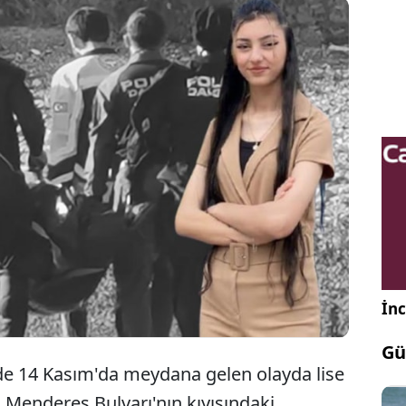
a deniz bisikletiyle açıldığı gölde cansız bedeni
n 15 yaşındaki Medine Gezer'in ölmeden önce
na 'Ben artık yokum' diye mesaj gönderdiği
ıktı.
İnc
Gü
e 14 Kasım'da meydana gelen olayda lise
 Menderes Bulvarı'nın kıyısındaki