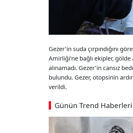
Gezer'in suda çırpındığını göre
Amirliği'ne bağlı ekipler, göld
alınamadı. Gezer'in cansız bede
bulundu. Gezer, otopsinin ard
verildi.
ABERİ OKU
➜
Günün Trend Haberleri
00:02
/ 08:43