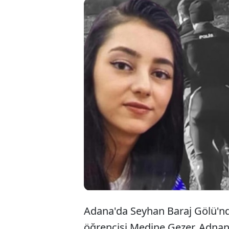
Adana'd
buluna
patronu
ortaya ç
Adana'da Seyhan Baraj Gölü'nd
öğrencisi Medine Gezer, Adnan