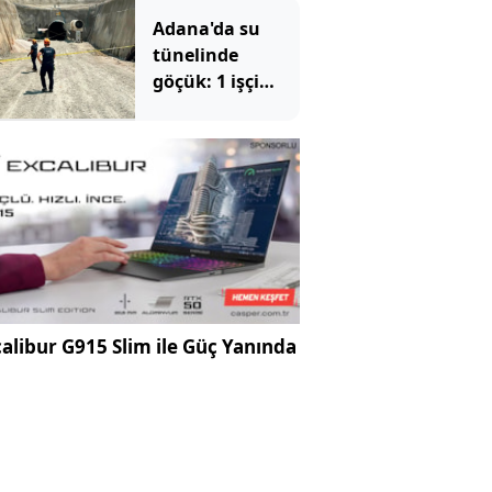
Adana'da su
tünelinde
göçük: 1 işçi
hayatını
kaybetti, 1'i
yaralandı
alibur G915 Slim ile Güç Yanında