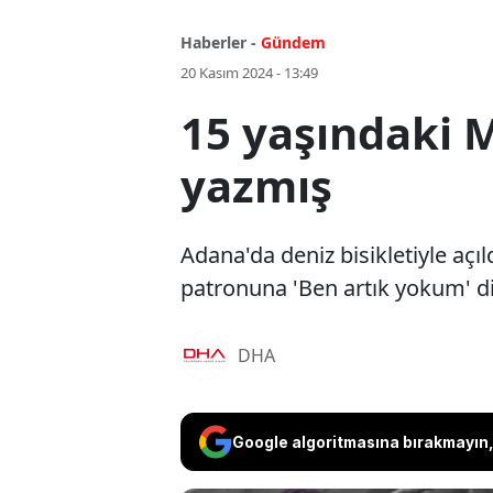
Haberler -
Gündem
20 Kasım 2024 - 13:49
15 yaşındaki 
yazmış
Adana'da deniz bisikletiyle aç
patronuna 'Ben artık yokum' di
DHA
Google algoritmasına bırakmayın, 