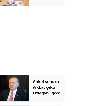
kurtarıldı
Anket sonucu
dikkat çekti:
Erdoğan’ı geçen
iki isim belli
oldu