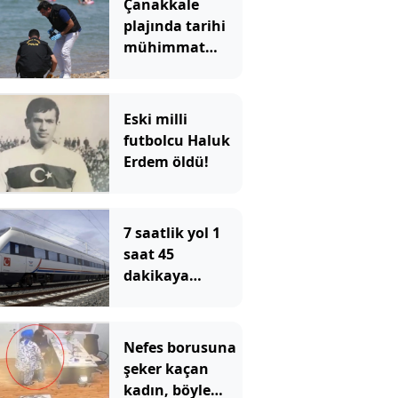
Çanakkale
plajında tarihi
mühimmat
paniği
Eski milli
futbolcu Haluk
Erdem öldü!
7 saatlik yol 1
saat 45
dakikaya
düşecek: Tarih
verildi
Nefes borusuna
şeker kaçan
kadın, böyle