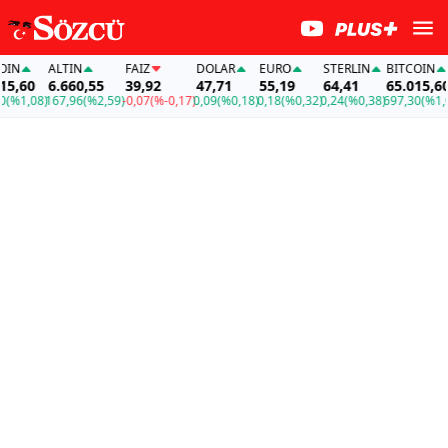
N
ALTIN
FAİZ
DOLAR
EURO
STERLIN
BITCOIN
,60
6.660,55
39,92
47,71
55,19
64,41
65.015,60
%1,08)
167,96
(%2,59)
-0,07
(%-0,17)
0,09
(%0,18)
0,18
(%0,32)
0,24
(%0,38)
697,30
(%1,08)