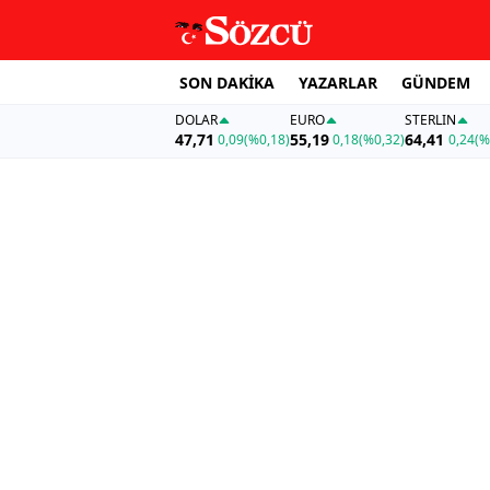
SON DAKİKA
YAZARLAR
GÜNDEM
DOLAR
EURO
STERLIN
47,71
55,19
64,41
0,09
(%0,18)
0,18
(%0,32)
0,24
(%