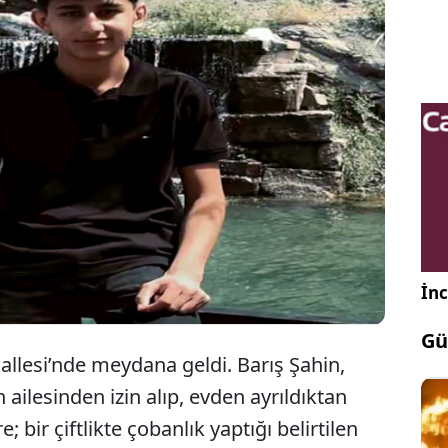
ın Aladağ ilçesinde, domuz avında arkadaşı H.M.
afından kazara vurulduğu öne sürülen Barış Şahin
yatını kaybetti. Gözaltına alınan H.M.’nin sorgusu
İnc
Gü
llesi’nde meydana geldi. Barış Şahin,
 ailesinden izin alıp, evden ayrıldıktan
 bir çiftlikte çobanlık yaptığı belirtilen