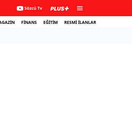
Sözcü Tv
AGAZİN
FİNANS
EĞİTİM
RESMİ İLANLAR