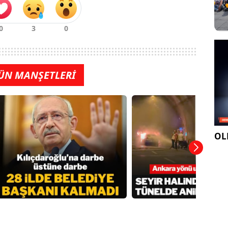
ÜN MANŞETLERİ
OLE