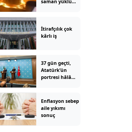
saman yüklü
TIR'ın dorsesi
alev alev yandı
İtirafçılık çok
kârlı iş
37 gün geçti,
Atatürk’ün
portresi hâlâ
konulmadı
Enflasyon sebep
aile yıkımı
sonuç