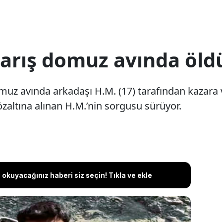
Barış domuz avında öld
muz avında arkadaşı H.M. (17) tarafından kazara
Gözaltına alınan H.M.’nin sorgusu sürüyor.
okuyacağınız haberi siz seçin! Tıkla ve ekle