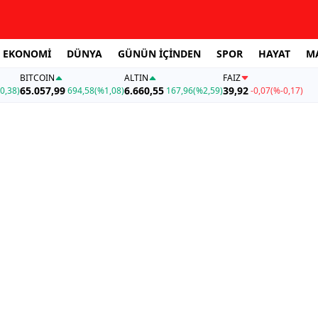
EKONOMİ
DÜNYA
GÜNÜN İÇİNDEN
SPOR
HAYAT
M
BITCOIN
ALTIN
FAİZ
65.057,99
6.660,55
39,92
0,38)
694,58
(%1,08)
167,96
(%2,59)
-0,07
(%-0,17)