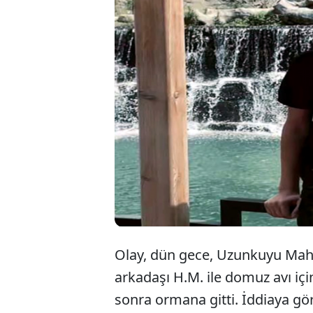
Adana’n
(17) tar
(17), ha
sürüyor.
Olay, dün gece, Uzunkuyu Maha
arkadaşı H.M. ile domuz avı için
sonra ormana gitti. İddiaya göre;