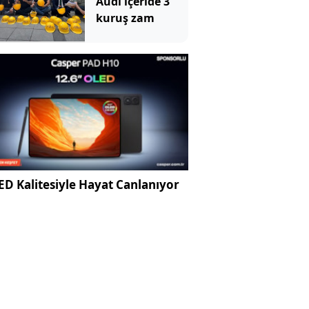
Audi içeride 3
kuruş zam
D Kalitesiyle Hayat Canlanıyor