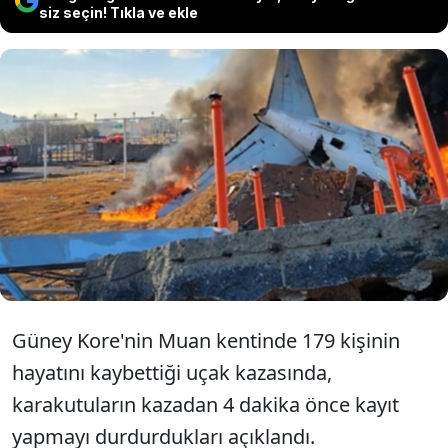
siz seçin! Tıkla ve ekle
176 kişinin öldüğü Güney Kore'deki
uçak kazasında karakutuların 4 dakika
önce kayıt yapmayı durdurduğu ortaya
çıktı.
Güney Kore'nin Muan kentinde 179 kişinin
hayatını kaybettiği uçak kazasında,
karakutuların kazadan 4 dakika önce kayıt
yapmayı durdurdukları açıklandı.