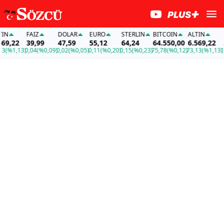
N
FAİZ
DOLAR
EURO
STERLIN
BITCOIN
ALTIN
FA
9,22
39,99
47,59
55,12
64,24
64.550,00
6.569,22
39
(%1,13)
0,04
(%0,09)
0,02
(%0,05)
0,11
(%0,20)
0,15
(%0,23)
75,78
(%0,12)
73,13
(%1,13)
0,0