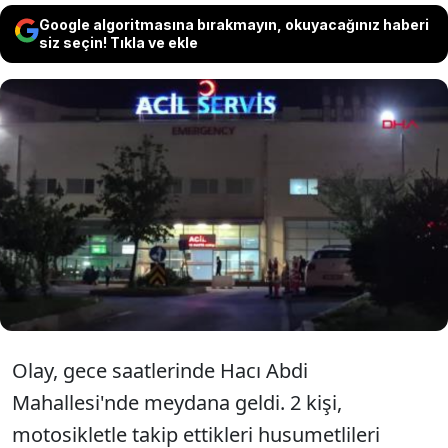
Google algoritmasına bırakmayın, okuyacağınız haberi
siz seçin! Tıkla ve ekle
Malatya'da 19 yaşındaki B.A., taksiye
binerken husumetlileri tarafından tüfekle
vuruldu. 2 şüpheli kaçarken, bacağından
yaralanan B.A. hastaneye kaldırıldı.
Olay, gece saatlerinde Hacı Abdi
Mahallesi'nde meydana geldi. 2 kişi,
motosikletle takip ettikleri husumetlileri