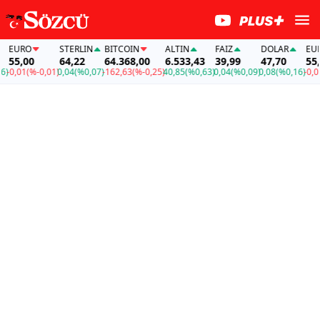
R
EURO
STERLIN
BITCOIN
ALTIN
FAİZ
DOLAR
55,00
64,22
64.368,00
6.533,43
39,99
47,70
0,16)
-0,01
(%-0,01)
0,04
(%0,07)
-162,63
(%-0,25)
40,85
(%0,63)
0,04
(%0,09)
0,08
(%0,16)
-