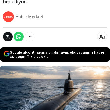
hedefliyor.
Haber Merkezi
Google algoritmasına bırakmayın, okuyacağınız haberi
siz seçin! Tıkla ve ekle
Endonezya'nın Surabaya kentinde, Fransız
savunma şirketi Naval Group ile devlet tersanesi
PT PAL iş birliğinde iki yeni nesil Scorpène sınıfı
denizaltının inşası resmen başladı. Proje, ülkenin
deniz savunma kapasitesini artırmanın yanı sıra
ileri denizaltı teknolojisinin yerli üretime