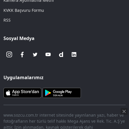
Kamera Aydınlatma Metni
KVKK Başvuru Formu
RSS
Sosyal Medya
Uygulamalarımız
www.sozcu.com.tr internet sitesinde yayınlanan yazı, haber ve
fotoğrafların her türlü telif hakkı Mega Ajans ve Rek. Tic. A.Ş'ye
aittir. İzin alınmadan, kaynak gösterilerek dahi