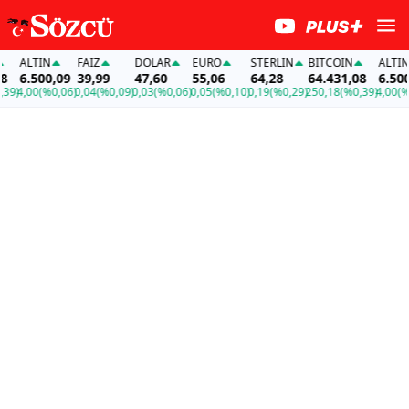
ALTIN
FAİZ
DOLAR
EURO
STERLIN
BITCOIN
ALTIN
6.500,09
39,99
47,60
55,06
64,28
64.431,08
6.500,0
)
4,00
(%0,06)
0,04
(%0,09)
0,03
(%0,06)
0,05
(%0,10)
0,19
(%0,29)
250,18
(%0,39)
4,00
(%0,