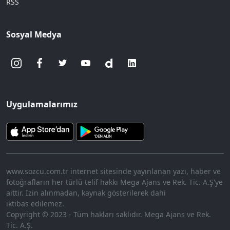
RSS
Sosyal Medya
Uygulamalarımız
www.sozcu.com.tr internet sitesinde yayınlanan yazı, haber ve
fotoğrafların her türlü telif hakkı Mega Ajans ve Rek. Tic. A.Ş'ye
aittir. İzin alınmadan, kaynak gösterilerek dahi
iktibas edilemez.
Copyright © 2023 - Tüm hakları saklıdır. Mega Ajans ve Rek.
Tic. A.Ş.