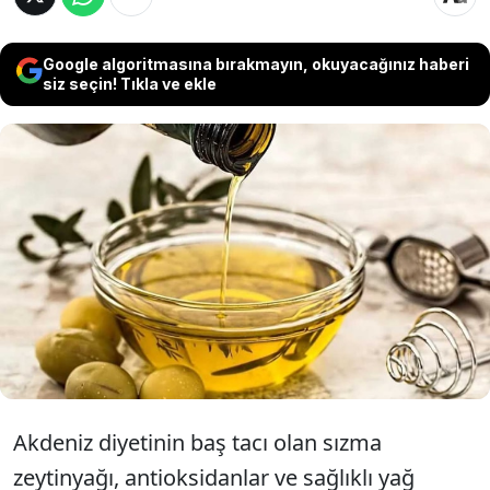
Google algoritmasına bırakmayın, okuyacağınız haberi
siz seçin! Tıkla ve ekle
Sosyal medyada ve sağlıklı yaşam
topluluklarında hızla yayılan "her sabah
zeytinyağı içme" akımı, bir kadının 2
haftalık kişisel deneyiyle mercek altına
alındı.
Akdeniz diyetinin baş tacı olan sızma
zeytinyağı, antioksidanlar ve sağlıklı yağ