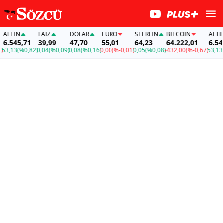
LTIN
FAİZ
DOLAR
EURO
STERLIN
BITCOIN
ALTIN
.545,71
39,99
47,70
55,01
64,23
64.222,01
6.545,
,13
(%0,82)
0,04
(%0,09)
0,08
(%0,16)
0,00
(%-0,01)
0,05
(%0,08)
-432,00
(%-0,67)
53,13
(%0