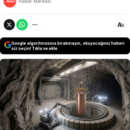
Haber Merkezi
Google algoritmasına bırakmayın, okuyacağınız haberi
siz seçin! Tıkla ve ekle
Finlandiya, nükleer enerjide devrim yaratacak
tarihi bir adıma imza atıyor. Yer yüzeyinin 430
metre altında, 2 milyar yıllık devasa kayalıkların
içine inşa edilen dünyanın ilk derin jeolojik
depolama tesisi 'Onkalo', nükleer atıkları tam
100 bin yıl boyunca güvenle izole etmeye
hazırlanıyor.