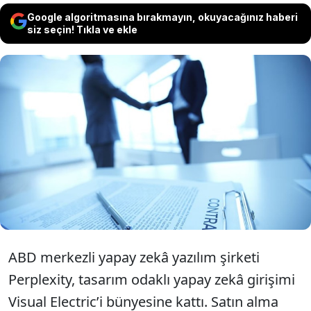
Google algoritmasına bırakmayın, okuyacağınız haberi
siz seçin! Tıkla ve ekle
ABD'li yazılım şirketi Perplexity, yapay zeka
devi Visual Electric’i satın aldı. Bu
gelişmenin ardından Perplexity, satın aldığı
şirketi 90 günde yapılandırma kararı aldı.
ABD merkezli yapay zekâ yazılım şirketi
Perplexity, tasarım odaklı yapay zekâ girişimi
Visual Electric’i bünyesine kattı. Satın alma