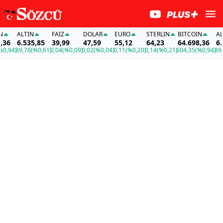
ALTIN
FAİZ
DOLAR
EURO
STERLIN
BITCOIN
ALTI
6
6.535,85
39,99
47,59
55,12
64,23
64.698,36
6.53
,94)
39,76
(%0,61)
0,04
(%0,09)
0,02
(%0,04)
0,11
(%0,20)
0,14
(%0,21)
604,35
(%0,94)
39,76