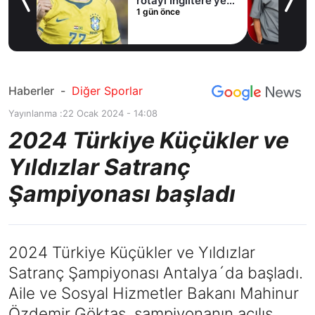
e’ye
Haberler
-
Diğer Sporlar
Yayınlanma :
22 Ocak 2024 - 14:08
2024 Türkiye Küçükler ve
Yıldızlar Satranç
Şampiyonası başladı
2024 Türkiye Küçükler ve Yıldızlar
Satranç Şampiyonası Antalya´da başladı.
Aile ve Sosyal Hizmetler Bakanı Mahinur
Özdemir Göktaş, şampiyonanın açılış