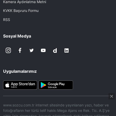
Kamera Aydınlatma Metni
KVKK Başvuru Formu
RSS
Sosyal Medya
Uygulamalarımız
www.sozcu.com.tr internet sitesinde yayınlanan yazı, haber ve
fotoğrafların her türlü telif hakkı Mega Ajans ve Rek. Tic. A.Ş'ye
aittir. İzin alınmadan, kaynak gösterilerek dahi iktibas edilemez.