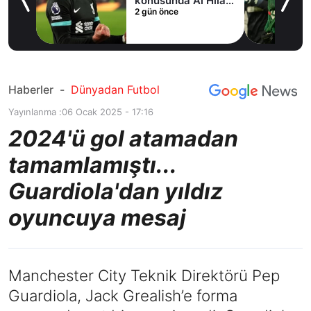
fer
konusunda Al Hilal
2 gün önce
ile anlaştı! Adım
adım Nunez
Haberler
-
Dünyadan Futbol
Yayınlanma :
06 Ocak 2025 - 17:16
2024'ü gol atamadan
tamamlamıştı...
Guardiola'dan yıldız
oyuncuya mesaj
Manchester City Teknik Direktörü Pep
Guardiola, Jack Grealish’e forma