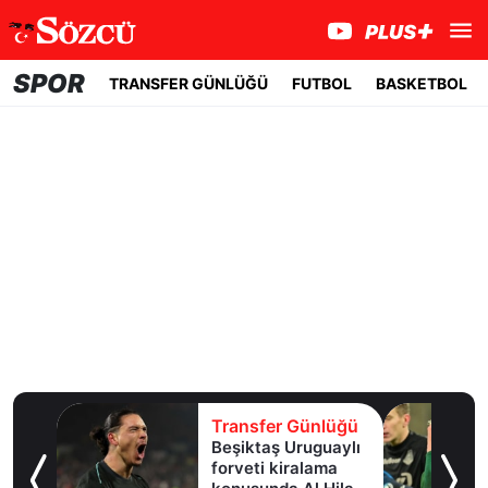
SPOR
TRANSFER GÜNLÜĞÜ
FUTBOL
BASKETBOL
lüğü
Transfer Günlüğü
e
Beşiktaş Uruguaylı
forveti kiralama