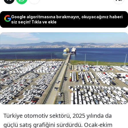
Google algoritmasına bırakmayın, okuyacağınız haberi
siz seçin! Tıkla ve ekle
2025 yılında Türkiye otomotiv pazarında
rekabet hız kesmedi. Ocak-ekim
döneminde en çok satış yapan markalar
belli oldu. İşte detaylar...
T
ürkiye otomotiv sektörü, 2025 y
ılında da
g
üçlü sat
ış grafiğini s
ürdürdü. Ocak-ekim