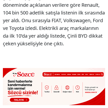
döneminde aç
ıklanan verilere g
öre Renault,
104 bin 500 adetlik sat
ışla listenin ilk sırasında
yer aldı. Onu sırasıyla FIAT, Volkswagen, Ford
ve Toyota izledi. Elektrikli ara
ç markalar
ının
da ilk 10’da yer aldığı listede,
Çinli BYD dikkat
çeken yükseli
şiyle
öne ç
ıktı.