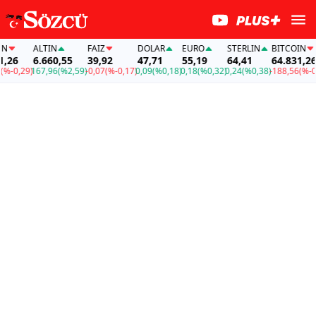
ALTIN
FAİZ
DOLAR
EURO
STERLIN
BITCOIN
26
6.660,55
39,92
47,71
55,19
64,41
64.831,26
-0,29)
167,96
(%2,59)
-0,07
(%-0,17)
0,09
(%0,18)
0,18
(%0,32)
0,24
(%0,38)
-188,56
(%-0,2