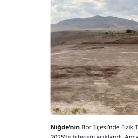
2023
bede
önce
Niğde’nin
Bor İlçesi’nde Fizik 
2025’te biteceği açıklandı. Anc