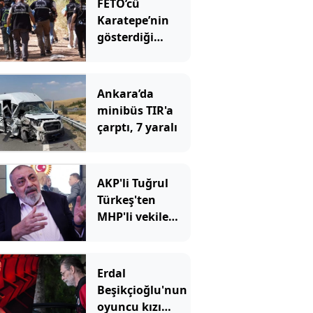
FETÖ’cü
Karatepe’nin
gösterdiği
yerdeki arama
sonuçları
açıklandı
Ankara’da
minibüs TIR'a
çarptı, 7 yaralı
AKP'li Tuğrul
Türkeş'ten
MHP'li vekile
sert sözler
Erdal
Beşikçioğlu'nun
oyuncu kızı