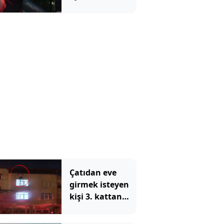
Derin
sessizliğini
bozdu: 'Siz öyle
bilirsiniz ama...'
Çatıdan eve
girmek isteyen
kişi 3. kattan
düştü: O anlar
kamerada