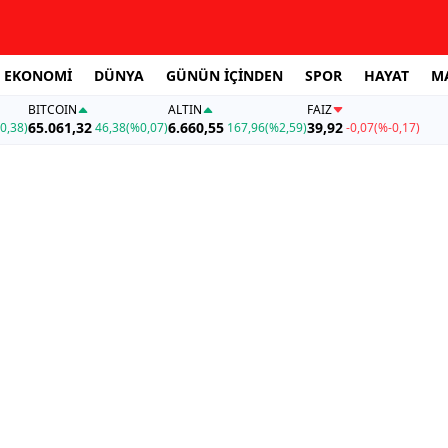
EKONOMİ
DÜNYA
GÜNÜN İÇİNDEN
SPOR
HAYAT
M
BITCOIN
ALTIN
FAİZ
65.061,32
6.660,55
39,92
0,38)
46,38
(%0,07)
167,96
(%2,59)
-0,07
(%-0,17)