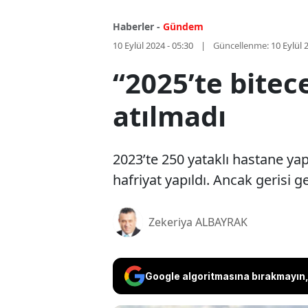
Haberler -
Gündem
10 Eylül 2024 - 05:30
Güncellenme:
10 Eylül 
“2025’te bitec
atılmadı
2023’te 250 yataklı hastane yap
hafriyat yapıldı. Ancak gerisi g
Zekeriya ALBAYRAK
Google algoritmasına bırakmayın, 