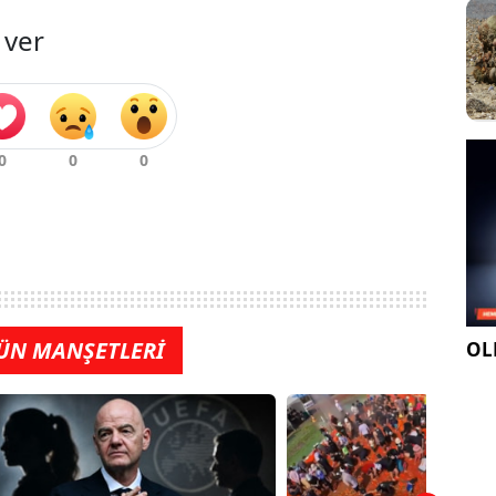
 ver
ÜN MANŞETLERİ
OLE