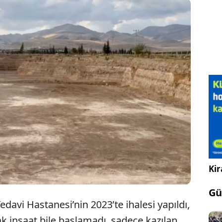
’te 250 yataklı hastane yapımı, 700 milyon TL
lle bir firmaya ihale edildi. Seçimden birkaç hafta
 hafriyat yapıldı. Ancak gerisi gelmedi.
Kir
Gü
Tedavi Hastanesi’nin 2023’te ihalesi yapıldı,
ak inşaat bile başlamadı, sadece kazılan