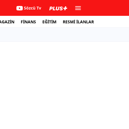
Sözcü Tv
AGAZİN
FİNANS
EĞİTİM
RESMİ İLANLAR