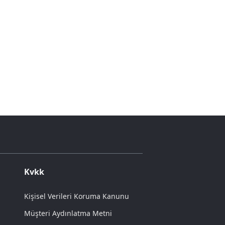
Kvkk
Kişisel Verileri Koruma Kanunu
Müşteri Aydınlatma Metni