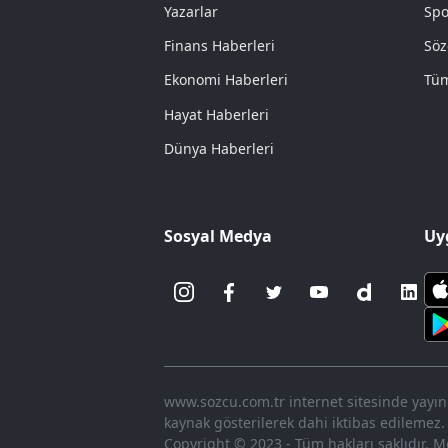
Yazarlar
Spo
Finans Haberleri
Söz
Ekonomi Haberleri
Tüm
Hayat Haberleri
Dünya Haberleri
Sosyal Medya
Uy
www.sozcu.com.tr internet sitesinde yayınla
kaynak gösterilerek dahi iktibas edilemez.
Copyright © 2023 - Tüm hakları saklıdır. Me