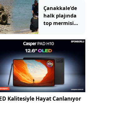
Çanakkale'de
halk plajında
top mermisi
paniği
D Kalitesiyle Hayat Canlanıyor