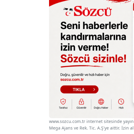
www.sozcu.com.tr internet sitesinde yayınla
Mega Ajans ve Rek. Tic. A.Ş'ye aittir. İzin