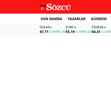
SON DAKİKA
YAZARLAR
GÜNDEM
DOLAR
EURO
STERLIN
47,71
55,19
64,41
0,09
(%0,18)
0,18
(%0,32)
0,24
(%