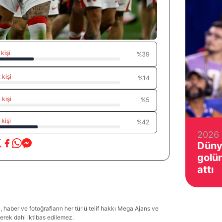
 kişi
%39
 kişi
%14
 kişi
%5
 kişi
%42
2026 
Düny
golü
attı
haber ve fotoğrafların her türlü telif hakkı Mega Ajans ve
lerek dahi iktibas edilemez.