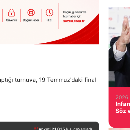
aptığı turnuva, 19 Temmuz'daki final
2026 
Infan
Söz 
Anketi
21.035
kişi cevapladı