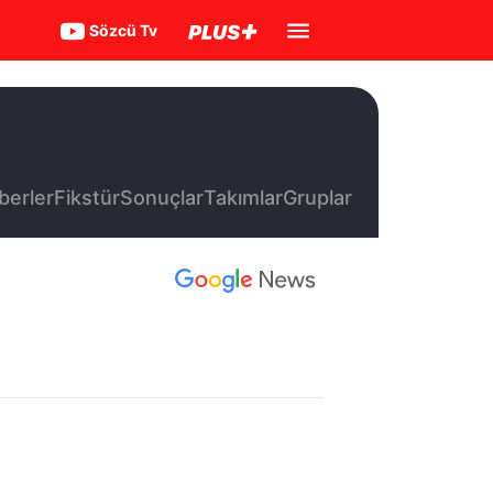
Sözcü Tv
berler
Fikstür
Sonuçlar
Takımlar
Gruplar