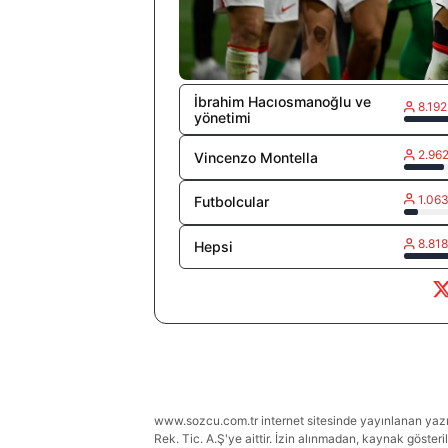
İbrahim Hacıosmanoğlu ve
8.192
yönetimi
2.962
Vincenzo Montella
1.063
Futbolcular
8.818
Hepsi
www.sozcu.com.tr internet sitesinde yayınlanan yazı, 
Rek. Tic. A.Ş'ye aittir. İzin alınmadan, kaynak gösteri