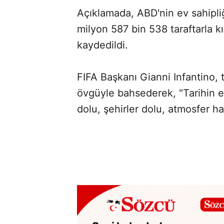
Açıklamada, ABD'nin ev sahipli
SÖZCÜ SON DAKİKA
milyon 587 bin 538 taraftarla kı
kaydedildi.
FIFA Başkanı Gianni Infantino, 
övgüyle bahsederek, "Tarihin e
dolu, şehirler dolu, atmosfer har