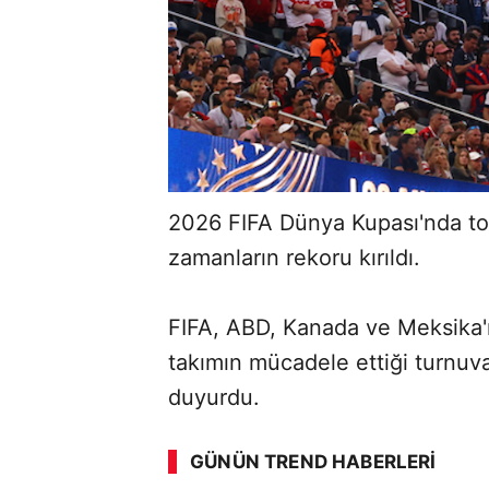
2026 FIFA Dünya Kupası'nda top
zamanların rekoru kırıldı.
FIFA, ABD, Kanada ve Meksika'nı
takımın mücadele ettiği turnuvad
ABERİ OKU
➜
duyurdu.
GÜNÜN TREND HABERLERI