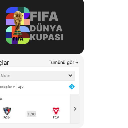
FIFA
DÜNYA
KUPASI
lar
Tümünü gör
Sonuçlar
KL
AVL
15:00
15:00
FCIN
FCV
KUPS