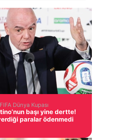
FIFA Dünya Kupası
tino’nun başı yine dertte!
verdiği paralar ödenmedi