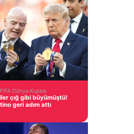
FIFA Dünya Kupası
ler çığ gibi büyümüştü!
tino geri adım attı