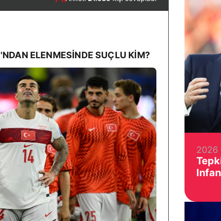
SI'NDAN ELENMESINDE SUÇLU KIM?
2026 
Tepki
Infan