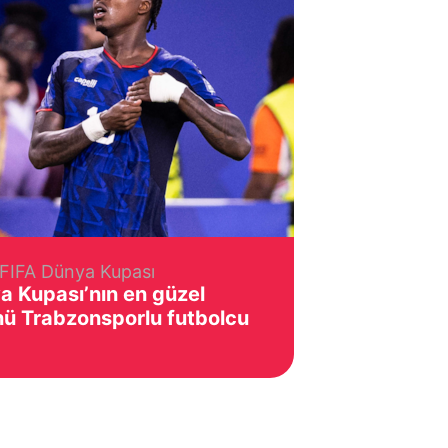
FIFA Dünya Kupası
a Kupası’nın en güzel
nü Trabzonsporlu futbolcu