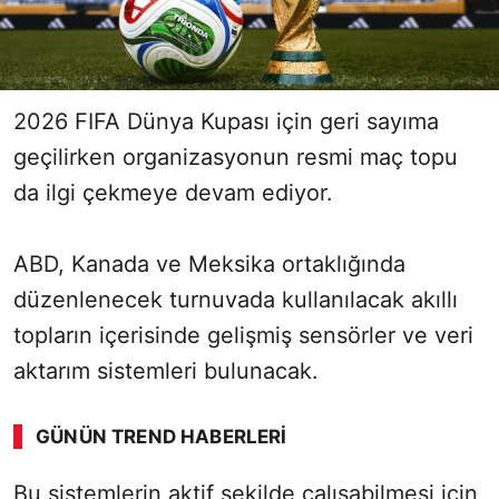
2026 FIFA Dünya Kupası için geri sayıma
geçilirken organizasyonun resmi maç topu
da ilgi çekmeye devam ediyor.
ABD, Kanada ve Meksika ortaklığında
düzenlenecek turnuvada kullanılacak akıllı
topların içerisinde gelişmiş sensörler ve veri
aktarım sistemleri bulunacak.
GÜNÜN TREND HABERLERI
Bu sistemlerin aktif şekilde çalışabilmesi için
SÖZCÜ SON DAKİKA