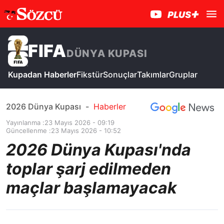
FIFA
DÜNYA KUPASI
Kupadan Haberler
Fikstür
Sonuçlar
Takımlar
Gruplar
2026 Dünya Kupası
-
Haberler
Yayınlanma :
23 Mayıs 2026 - 09:19
Güncellenme :
23 Mayıs 2026 - 10:52
2026 Dünya Kupası'nda
toplar şarj edilmeden
maçlar başlamayacak