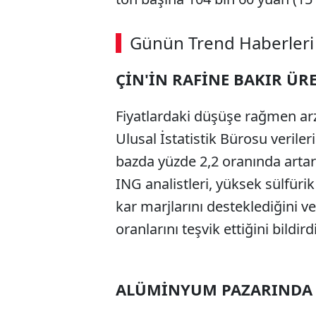
ABERİ OKU
➜
Günün Trend Haberleri
00:03
/ 02:14
ÇİN'İN RAFİNE BAKIR Ü
Fiyatlardaki düşüşe rağmen arz
Ulusal İstatistik Bürosu verileri
bazda yüzde 2,2 oranında artara
ING analistleri, yüksek sülfürik 
kar marjlarını desteklediğini 
oranlarını teşvik ettiğini bildirdi
ALÜMİNYUM PAZARINDA A