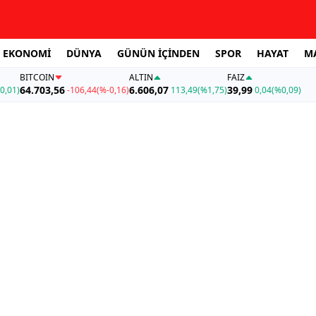
EKONOMİ
DÜNYA
GÜNÜN İÇİNDEN
SPOR
HAYAT
M
BITCOIN
ALTIN
FAİZ
64.703,56
6.606,07
39,99
0,01)
-106,44
(%-0,16)
113,49
(%1,75)
0,04
(%0,09)