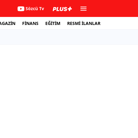
Sözcü Tv
AGAZİN
FİNANS
EĞİTİM
RESMİ İLANLAR