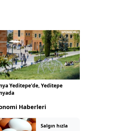
ya Yeditepe'de, Yeditepe
nyada
onomi Haberleri
Salgın hızla