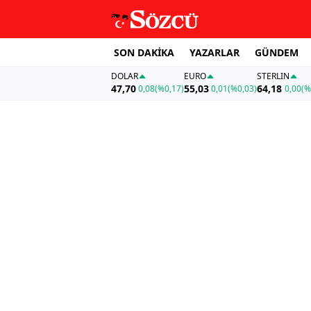
SON DAKİKA
YAZARLAR
GÜNDEM
DOLAR
EURO
STERLIN
47,70
55,03
64,18
0,08
(%0,17)
0,01
(%0,03)
0,00
(%