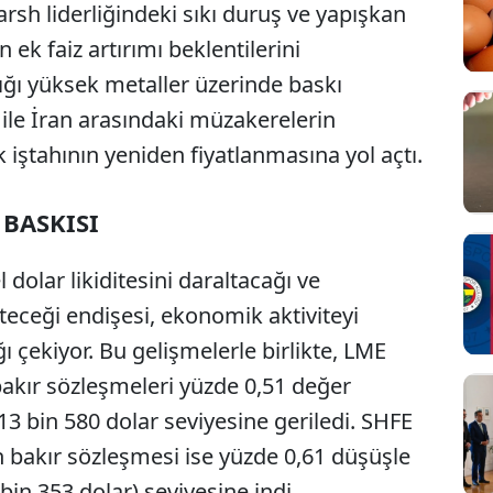
rsh liderliğindeki sıkı duruş ve yapışkan
n ek faiz artırımı beklentilerini
ğı yüksek metaller üzerinde baskı
ile İran arasındaki müzakerelerin
iştahının yeniden fiyatlanmasına yol açtı.
 BASKISI
l dolar likiditesini daraltacağı ve
teceği endişesi, ekonomik aktiviteyi
ı çekiyor. Bu gelişmelerle birlikte, LME
bakır sözleşmeleri yüzde 0,51 değer
3 bin 580 dolar seviyesine geriledi. SHFE
 bakır sözleşmesi ise yüzde 0,61 düşüşle
bin 353 dolar) seviyesine indi.