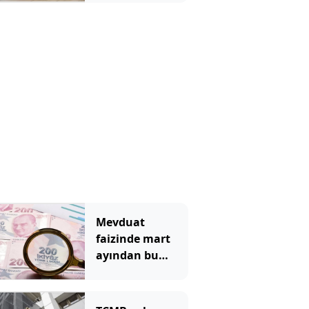
elektriğini
döşüyor
Mevduat
faizinde mart
ayından bu
yana bir ilk
yaşandı!