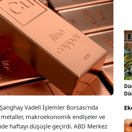
ın yıldızı olacak diye umutlar verilen LME bakır Fed
ımı endişeleriyle geriledi. Çin üretimi artarken kalay
yum değer kaybederken, sıkı para politikası
askılıyor.
Dün
Dü
 Şanghay Vadeli İşlemler Borsası'nda
Ek
l metaller, makroekonomik endişeler ve
inde haftayı düşüşle geçirdi. ABD Merkez