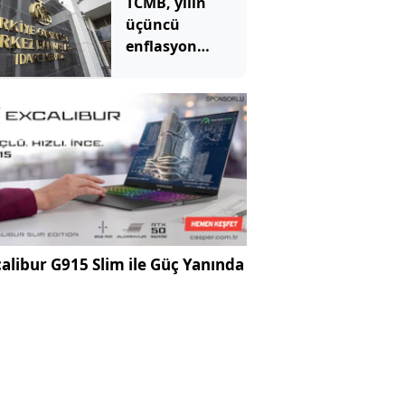
TCMB, yılın
üçüncü
enflasyon
raporunu 13
Ağustos'ta
açıklayacak
alibur G915 Slim ile Güç Yanında