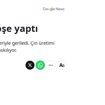
öşe yaptı
riyle geriledi. Çin üretimi
kılıyor.