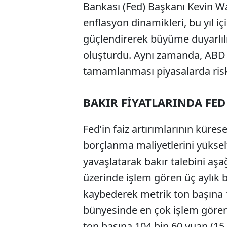
Bankası (Fed) Başkanı Kevin Wa
enflasyon dinamikleri, bu yıl içi
güçlendirerek büyüme duyarlılı
oluşturdu. Aynı zamanda, ABD 
tamamlanması piyasalarda risk 
BAKIR FİYATLARINDA FED
Fed’in faiz artırımlarının kürese
borçlanma maliyetlerini yüksel
yavaşlatarak bakır talebini aşağ
üzerinde işlem gören üç aylık 
kaybederek metrik ton başına 1
bünyesinde en çok işlem gören
ton başına 104 bin 60 yuan (15 