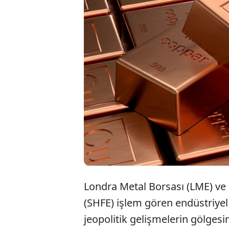
2026 yılın
faiz artır
ve alümin
piyasayı b
Londra Metal Borsası (LME) ve
(SHFE) işlem gören endüstriye
jeopolitik gelişmelerin gölges