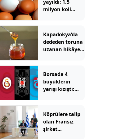
yayıldı: 1,5
milyon koli
yumurta
toplatıldı
Kapadokya’da
dededen toruna
uzanan hikâye:
136 kovanla bal
markası kurdu
Borsada 4
büyüklerin
yarışı kızıştı:
Yatırımcısına
kazandıran tek
takım Beşiktaş
Köprülere talip
olan Fransız
şirket
komşunun