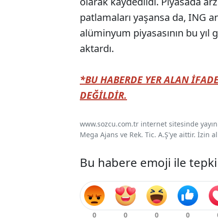
olarak kaydedildi. Piyasada arz
patlamaları yaşansa da, ING an
alüminyum piyasasının bu yıl g
aktardı.
*BU HABERDE YER ALAN İFADE
DEĞİLDİR.
www.sozcu.com.tr internet sitesinde yayınla
Mega Ajans ve Rek. Tic. A.Ş'ye aittir. İzin
Bu habere emoji ile tepki