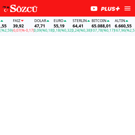
FAİZ
DOLAR
EURO
STERLIN
BITCOIN
ALTIN
FAİZ
39,92
47,71
55,19
64,41
65.088,01
6.660,55
39,9
)
-0,07
(%-0,17)
0,09
(%0,18)
0,18
(%0,32)
0,24
(%0,38)
107,78
(%0,17)
167,96
(%2,59)
-0,07