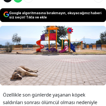
Google algoritmasına bırakmayın, okuyacağınız haberi
siz seçin! Tıkla ve ekle
Prof. Dr. Alper Şener, sokak hayvanı
popülasyonu hakkında "2030-2040 yıllarında
Türkiye'nin nüfusuna eş değer sokak
hayvanıyla karşı karşıya kalabiliriz"
görüşünü ileri sürdü.
Özellikle son günlerde yaşanan köpek
saldırıları sonrası ölümcül olması nedeniyle