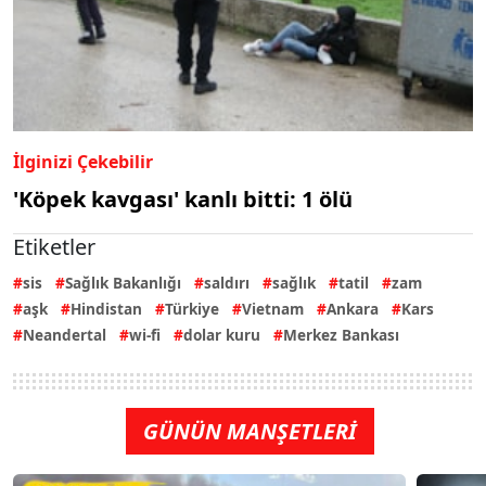
İlginizi Çekebilir
'Köpek kavgası' kanlı bitti: 1 ölü
Etiketler
sis
Sağlık Bakanlığı
saldırı
sağlık
tatil
zam
aşk
Hindistan
Türkiye
Vietnam
Ankara
Kars
Neandertal
wi-fi
dolar kuru
Merkez Bankası
GÜNÜN MANŞETLERİ